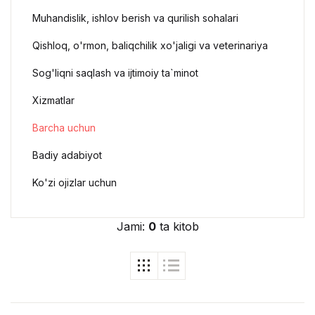
Muhandislik, ishlov berish va qurilish sohalari
Qishloq, o'rmon, baliqchilik xo'jaligi va veterinariya
Sog'liqni saqlash va ijtimoiy ta`minot
Xizmatlar
Barcha uchun
Badiy adabiyot
Ko'zi ojizlar uchun
Jami:
0
ta kitob