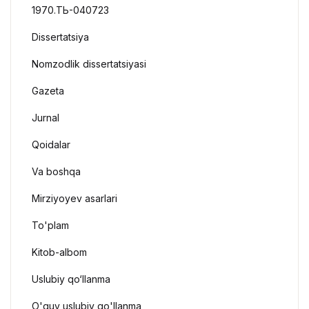
1970.ТЬ-040723
Dissertatsiya
Nomzodlik dissertatsiyasi
Gazeta
Jurnal
Qoidalar
Va boshqa
Mirziyoyev asarlari
To'plam
Kitob-albom
Uslubiy qo‘llanma
O'quv uslubiy qo'llanma