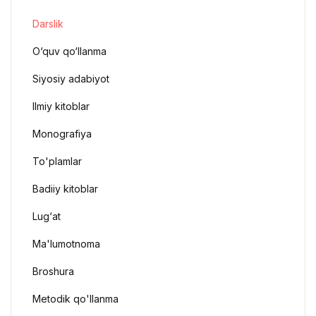
Darslik
O‘quv qo‘llanma
Siyosiy adabiyot
Ilmiy kitoblar
Monografiya
To'plamlar
Badiiy kitoblar
Lug‘at
Ma'lumotnoma
Broshura
Metodik qo'llanma