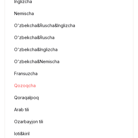
Inglizcha
Nemischa
O'zbekcha&Ruscha&Inglizcha
O'zbekcha&Ruscha
O'zbekcha&Inglizcha
O'zbekcha&Nemischa
Fransuzcha
Qozoqcha
Qoraqalpoq
Arab tili
Ozarbayjon tili
loti&kiril