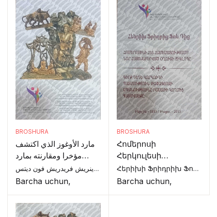
BROSHURA
BROSHURA
Հոմերոսի
مارد الأوغوز الذي اكتشف
Հերկուլեսի
مؤخرا ومقارنته بمارد
Քննաւորութեան Եւ
"هوميروس" في ملحمة
Հերիխի Ֆրիդրիխ Ֆոն Դիտց,
هاينريش فريدريش فون ديتس,
Հայտերէն
الأوديسة
Barcha uchun,
Barcha uchun,
Կատարուած
Օդիսեի Յիշատակը