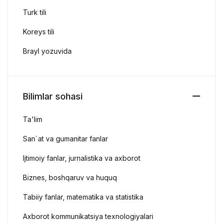
Turk tili
Koreys tili
Brayl yozuvida
Bilimlar sohasi
Ta'lim
San`at va gumanitar fanlar
Ijtimoiy fanlar, jurnalistika va axborot
Biznes, boshqaruv va huquq
Tabiiy fanlar, matematika va statistika
Axborot kommunikatsiya texnologiyalari