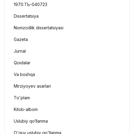
1970.ТЬ-040723
Dissertatsiya
Nomzodlik dissertatsiyasi
Gazeta
Jurnal
Qoidalar
Va boshqa
Mirziyoyev asarlari
To'plam
Kitob-albom
Uslubiy qo‘llanma
O'quv uslubiy qo'llanma