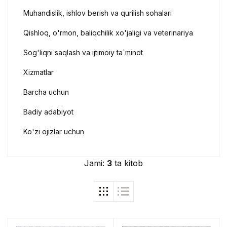
Muhandislik, ishlov berish va qurilish sohalari
Qishloq, o'rmon, baliqchilik xo'jaligi va veterinariya
Sog'liqni saqlash va ijtimoiy ta`minot
Xizmatlar
Barcha uchun
Badiy adabiyot
Ko'zi ojizlar uchun
Jami:
3
ta kitob