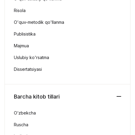
Risola
O'quv-metodik qo'llanma
Publisistika
Majmua
Uslubiy ko'rsatma
Dissertatsiyasi
Barcha kitob tillari
O‘zbekcha
Ruscha