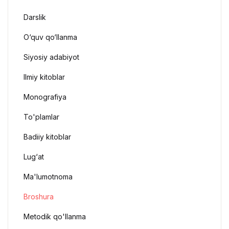
Darslik
O‘quv qo‘llanma
Siyosiy adabiyot
Ilmiy kitoblar
Monografiya
To'plamlar
Badiiy kitoblar
Lug‘at
Ma'lumotnoma
Broshura
Metodik qo'llanma