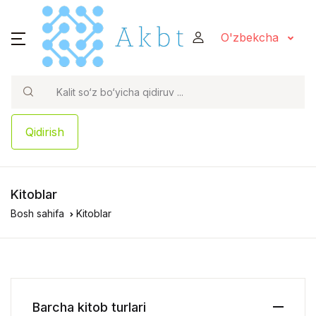
O'zbekcha
Qidirish
Kitoblar
Bosh sahifa
Kitoblar
Barcha kitob turlari