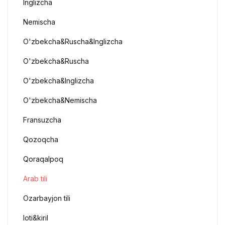
Inglizcha
Nemischa
O'zbekcha&Ruscha&Inglizcha
O'zbekcha&Ruscha
O'zbekcha&Inglizcha
O'zbekcha&Nemischa
Fransuzcha
Qozoqcha
Qoraqalpoq
Arab tili
Ozarbayjon tili
loti&kiril