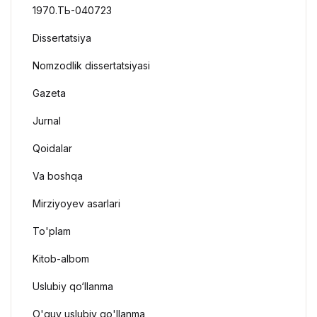
1970.ТЬ-040723
Dissertatsiya
Nomzodlik dissertatsiyasi
Gazeta
Jurnal
Qoidalar
Va boshqa
Mirziyoyev asarlari
To'plam
Kitob-albom
Uslubiy qo‘llanma
O'quv uslubiy qo'llanma