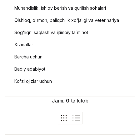
Muhandislik, ishlov berish va qurilish sohalari
Qishloq, o'rmon, baliqchilik xo'jaligi va veterinariya
Sog'liqni saqlash va ijtimoiy ta`minot
Xizmatlar
Barcha uchun
Badiy adabiyot
Ko'zi ojizlar uchun
Jami:
0
ta kitob