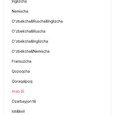
Inglizcha
Nemischa
O'zbekcha&Ruscha&Inglizcha
O'zbekcha&Ruscha
O'zbekcha&Inglizcha
O'zbekcha&Nemischa
Fransuzcha
Qozoqcha
Qoraqalpoq
Arab tili
Ozarbayjon tili
loti&kiril