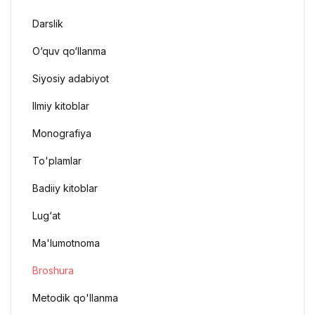
Darslik
O‘quv qo‘llanma
Siyosiy adabiyot
Ilmiy kitoblar
Monografiya
To'plamlar
Badiiy kitoblar
Lug‘at
Ma'lumotnoma
Broshura
Metodik qo'llanma