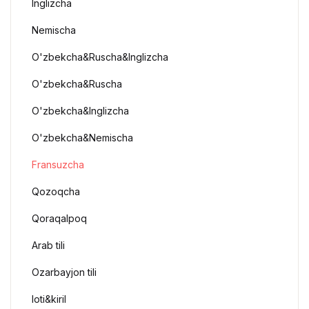
Inglizcha
Nemischa
O'zbekcha&Ruscha&Inglizcha
O'zbekcha&Ruscha
O'zbekcha&Inglizcha
O'zbekcha&Nemischa
Fransuzcha
Qozoqcha
Qoraqalpoq
Arab tili
Ozarbayjon tili
loti&kiril