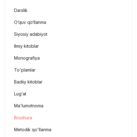
Darslik
O‘quv qo‘llanma
Siyosiy adabiyot
Ilmiy kitoblar
Monografiya
To'plamlar
Badiiy kitoblar
Lug‘at
Ma'lumotnoma
Broshura
Metodik qo'llanma