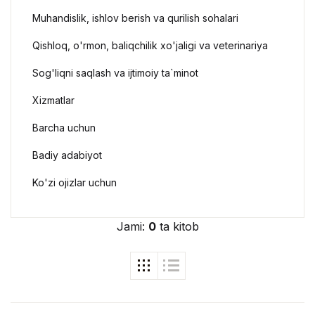
Muhandislik, ishlov berish va qurilish sohalari
Qishloq, o'rmon, baliqchilik xo'jaligi va veterinariya
Sog'liqni saqlash va ijtimoiy ta`minot
Xizmatlar
Barcha uchun
Badiy adabiyot
Ko'zi ojizlar uchun
Jami:
0
ta kitob