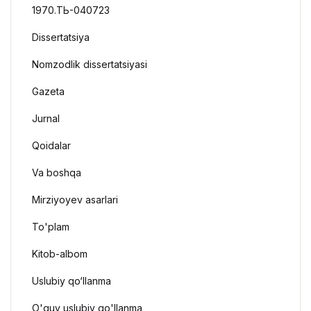
1970.ТЬ-040723
Dissertatsiya
Nomzodlik dissertatsiyasi
Gazeta
Jurnal
Qoidalar
Va boshqa
Mirziyoyev asarlari
To'plam
Kitob-albom
Uslubiy qo‘llanma
O'quv uslubiy qo'llanma