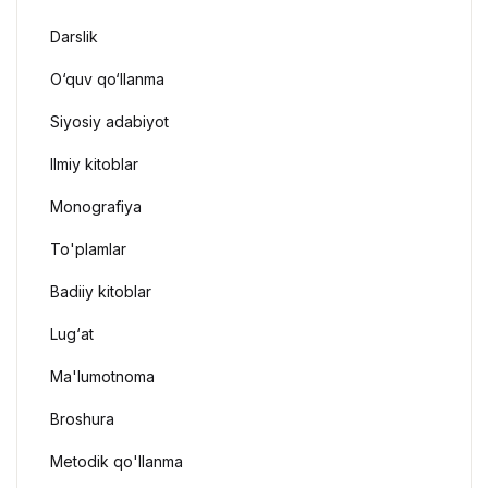
Darslik
O‘quv qo‘llanma
Siyosiy adabiyot
Ilmiy kitoblar
Monografiya
To'plamlar
Badiiy kitoblar
Lug‘at
Ma'lumotnoma
Broshura
Metodik qo'llanma