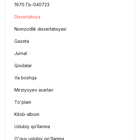
1970.ТЬ-040723
Dissertatsiya
Nomzodlik dissertatsiyasi
Gazeta
Jurnal
Qoidalar
Va boshqa
Mirziyoyev asarlari
To'plam
Kitob-albom
Uslubiy qo‘llanma
O'quv uslubiy qo'llanma