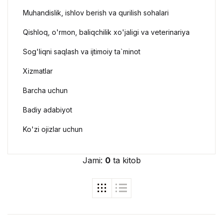
Muhandislik, ishlov berish va qurilish sohalari
Qishloq, o'rmon, baliqchilik xo'jaligi va veterinariya
Sog'liqni saqlash va ijtimoiy ta`minot
Xizmatlar
Barcha uchun
Badiy adabiyot
Ko'zi ojizlar uchun
Jami:
0
ta kitob