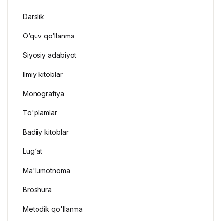
Darslik
O‘quv qo‘llanma
Siyosiy adabiyot
Ilmiy kitoblar
Monografiya
To'plamlar
Badiiy kitoblar
Lug‘at
Ma'lumotnoma
Broshura
Metodik qo'llanma