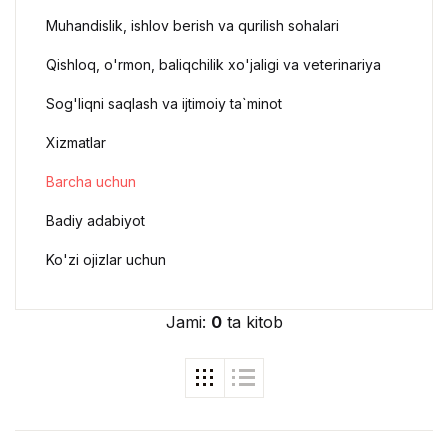
Muhandislik, ishlov berish va qurilish sohalari
Qishloq, o'rmon, baliqchilik xo'jaligi va veterinariya
Sog'liqni saqlash va ijtimoiy ta`minot
Xizmatlar
Barcha uchun
Badiy adabiyot
Ko'zi ojizlar uchun
Jami:
0
ta kitob