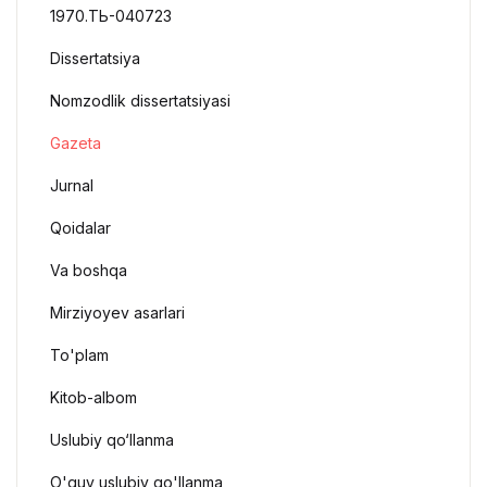
1970.ТЬ-040723
Dissertatsiya
Nomzodlik dissertatsiyasi
Gazeta
Jurnal
Qoidalar
Va boshqa
Mirziyoyev asarlari
To'plam
Kitob-albom
Uslubiy qo‘llanma
O'quv uslubiy qo'llanma