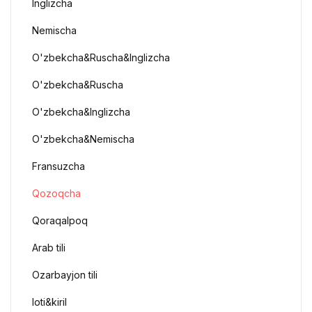
Inglizcha
Nemischa
O'zbekcha&Ruscha&Inglizcha
O'zbekcha&Ruscha
O'zbekcha&Inglizcha
O'zbekcha&Nemischa
Fransuzcha
Qozoqcha
Qoraqalpoq
Arab tili
Ozarbayjon tili
loti&kiril