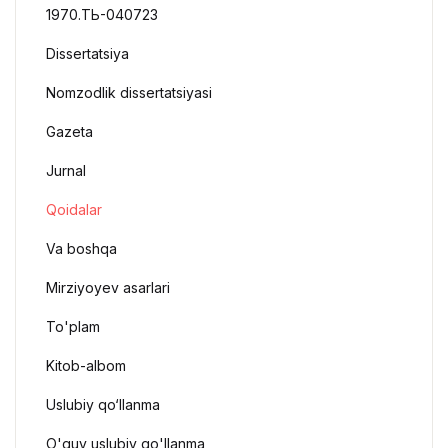
1970.ТЬ-040723
Dissertatsiya
Nomzodlik dissertatsiyasi
Gazeta
Jurnal
Qoidalar
Va boshqa
Mirziyoyev asarlari
To'plam
Kitob-albom
Uslubiy qo‘llanma
O'quv uslubiy qo'llanma