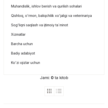
Muhandislik, ishlov berish va qurilish sohalari
Qishloq, o'rmon, baliqchilik xo'jaligi va veterinariya
Sog'liqni saqlash va ijtimoiy ta`minot
Xizmatlar
Barcha uchun
Badiy adabiyot
Ko'zi ojizlar uchun
Jami:
0
ta kitob