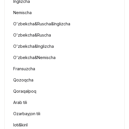
Inglizcha
Nemischa
O'zbekcha&Ruscha&Inglizcha
O'zbekcha&Ruscha
O'zbekcha&Inglizcha
O'zbekcha&Nemischa
Fransuzcha
Qozoqcha
Qoraqalpoq
Arab tili
Ozarbayjon tili
loti&kiril