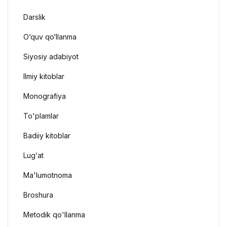
Darslik
O‘quv qo‘llanma
Siyosiy adabiyot
Ilmiy kitoblar
Monografiya
To'plamlar
Badiiy kitoblar
Lug‘at
Ma'lumotnoma
Broshura
Metodik qo'llanma