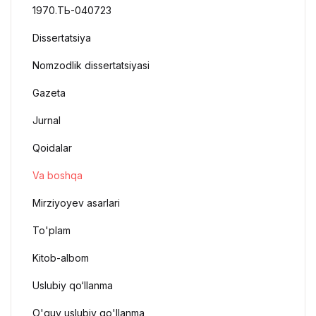
1970.ТЬ-040723
Dissertatsiya
Nomzodlik dissertatsiyasi
Gazeta
Jurnal
Qoidalar
Va boshqa
Mirziyoyev asarlari
To'plam
Kitob-albom
Uslubiy qo‘llanma
O'quv uslubiy qo'llanma