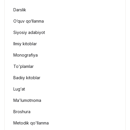
Darslik
O‘quv qo‘llanma
Siyosiy adabiyot
Ilmiy kitoblar
Monografiya
To'plamlar
Badiiy kitoblar
Lug‘at
Ma'lumotnoma
Broshura
Metodik qo'llanma