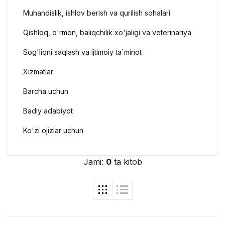
Muhandislik, ishlov berish va qurilish sohalari
Qishloq, o'rmon, baliqchilik xo'jaligi va veterinariya
Sog'liqni saqlash va ijtimoiy ta`minot
Xizmatlar
Barcha uchun
Badiy adabiyot
Ko'zi ojizlar uchun
Jami:
0
ta kitob