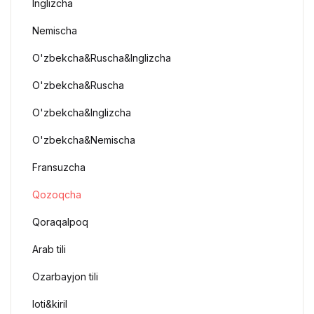
Inglizcha
Nemischa
O'zbekcha&Ruscha&Inglizcha
O'zbekcha&Ruscha
O'zbekcha&Inglizcha
O'zbekcha&Nemischa
Fransuzcha
Qozoqcha
Qoraqalpoq
Arab tili
Ozarbayjon tili
loti&kiril