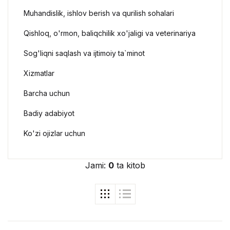
Muhandislik, ishlov berish va qurilish sohalari
Qishloq, o'rmon, baliqchilik xo'jaligi va veterinariya
Sog'liqni saqlash va ijtimoiy ta`minot
Xizmatlar
Barcha uchun
Badiy adabiyot
Ko'zi ojizlar uchun
Jami:
0
ta kitob