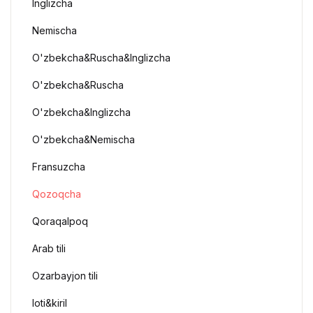
Inglizcha
Nemischa
O'zbekcha&Ruscha&Inglizcha
O'zbekcha&Ruscha
O'zbekcha&Inglizcha
O'zbekcha&Nemischa
Fransuzcha
Qozoqcha
Qoraqalpoq
Arab tili
Ozarbayjon tili
loti&kiril