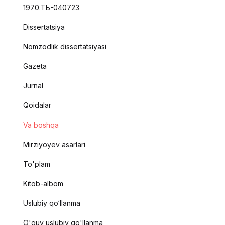
1970.ТЬ-040723
Dissertatsiya
Nomzodlik dissertatsiyasi
Gazeta
Jurnal
Qoidalar
Va boshqa
Mirziyoyev asarlari
To'plam
Kitob-albom
Uslubiy qo‘llanma
O'quv uslubiy qo'llanma