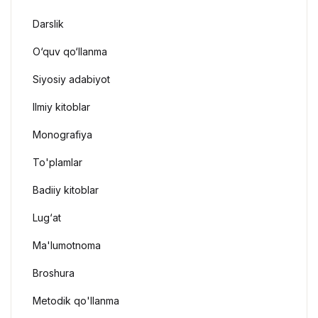
Darslik
O‘quv qo‘llanma
Siyosiy adabiyot
Ilmiy kitoblar
Monografiya
To'plamlar
Badiiy kitoblar
Lug‘at
Ma'lumotnoma
Broshura
Metodik qo'llanma