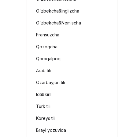
O'zbekcha&Inglizcha
O'zbekcha&Nemischa
Fransuzcha
Qozoqcha
Qoraqalpoq
Arab tili
Ozarbayjon tili
loti&kiril
Turk tili
Koreys tili
Brayl yozuvida