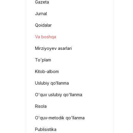
Gazeta
Jurnal
Qoidalar
Va boshqa
Mirziyoyev asarlari
To'plam
Kitob-albom
Uslubiy qo‘llanma
O'quv uslubiy qo'llanma
Risola
O'quv-metodik qo'llanma
Publisistika