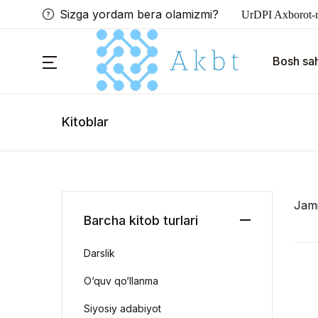
Sizga yordam bera olamizmi?
UrDPI Axborot-r
Bosh sah
Kitoblar
Jam
Barcha kitob turlari
Darslik
O‘quv qo‘llanma
Siyosiy adabiyot