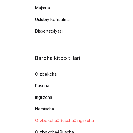
Majmua
Uslubiy ko'rsatma
Dissertatsiyasi
Barcha kitob tillari
O‘zbekcha
Ruscha
Inglizcha
Nemischa
O'zbekcha&Ruscha&Inglizcha
O'zbekcha&Ruscha