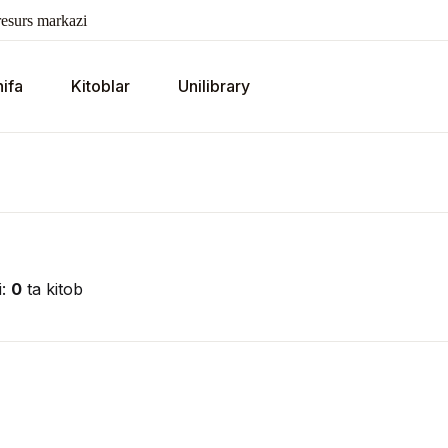
esurs markazi
ifa
Kitoblar
Unilibrary
i:
0
ta kitob