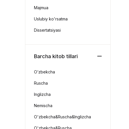
Majmua
Uslubiy ko'rsatma
Dissertatsiyasi
Barcha kitob tillari
O‘zbekcha
Ruscha
Inglizcha
Nemischa
O'zbekcha&Ruscha&Inglizcha
O'zbekcha&Ruscha