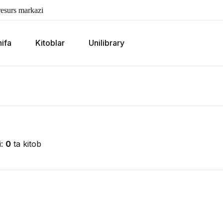
esurs markazi
ifa
Kitoblar
Unilibrary
i:
0
ta kitob