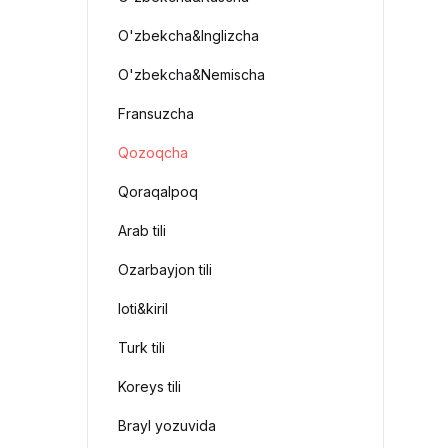
O'zbekcha&Inglizcha
O'zbekcha&Nemischa
Fransuzcha
Qozoqcha
Qoraqalpoq
Arab tili
Ozarbayjon tili
loti&kiril
Turk tili
Koreys tili
Brayl yozuvida