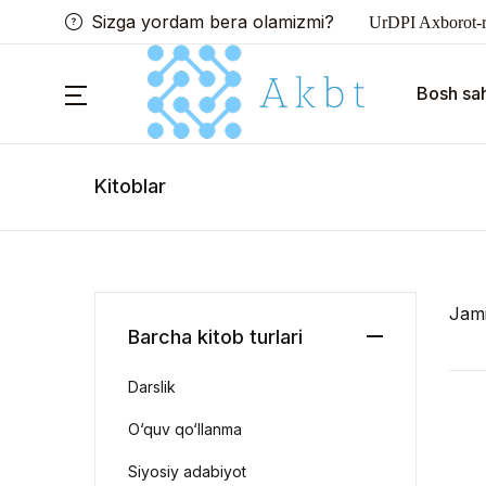
Sizga yordam bera olamizmi?
UrDPI Axborot-r
Bosh sah
Kitoblar
Jam
Barcha kitob turlari
Darslik
O‘quv qo‘llanma
Siyosiy adabiyot