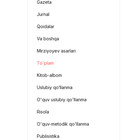
Gazeta
Jurnal
Qoidalar
Va boshqa
Mirziyoyev asarlari
To'plam
Kitob-albom
Uslubiy qo‘llanma
O'quv uslubiy qo'llanma
Risola
O'quv-metodik qo'llanma
Publisistika