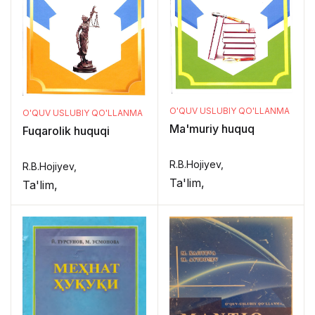
O'QUV USLUBIY QO'LLANMA
O'QUV USLUBIY QO'LLANMA
Ma'muriy huquq
Fuqarolik huquqi
R.B.Hojiyev,
R.B.Hojiyev,
Ta'lim,
Ta'lim,