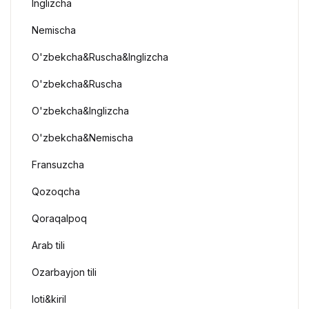
Inglizcha
Nemischa
O'zbekcha&Ruscha&Inglizcha
O'zbekcha&Ruscha
O'zbekcha&Inglizcha
O'zbekcha&Nemischa
Fransuzcha
Qozoqcha
Qoraqalpoq
Arab tili
Ozarbayjon tili
loti&kiril