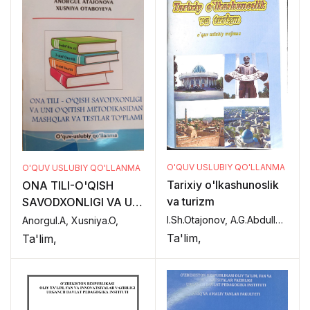
O'QUV USLUBIY QO'LLANMA
O'QUV USLUBIY QO'LLANMA
Tarixiy o'lkashunoslik
ONA TILI-O'QISH
va turizm
SAVODXONLIGI VA UNI
O'QITISH
I.Sh.Otajonov, A.G.Abdullayev, M.Q.Sultanov,
Anorgul.A, Xusniya.O,
METODIKASIDAN
Ta'lim,
Ta'lim,
MASHQLAR VA
TESTLAR TO'PLAMI