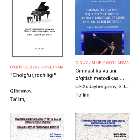
O'QUV USLUBIY QO'LLANMA
O'QUV USLUBIY QO'LLANMA
Gimnastika va uni
"Cholg'u ijrochiligi"
o'qitish metodikasi
fanidan mustaqil ta'lim
O.E.Xudayberganov, S.J.Muratov,
Q.Rahimov,
tashkil etish bo'yicha
Ta'lim,
Ta'lim,