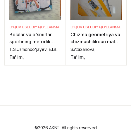
O'QUV USLUBIY QO'LLANMA
O'QUV USLUBIY QO'LLANMA
Bolalar va o'smirlar
Chizma geometriya va
sportining metodik
chizmachilikdan matnli
asoslari
testlar to'plami
T.S.Usmonxo'jayev, E.I.Boyto'raev,
S.Ataxanova,
Ta'lim,
Ta'lim,
©2026 AKBT. All rights reserved