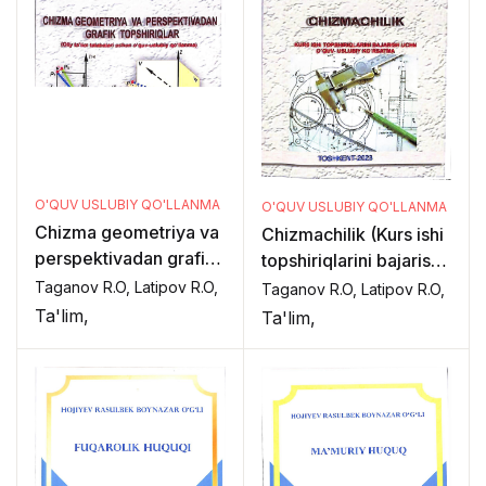
O'QUV USLUBIY QO'LLANMA
O'QUV USLUBIY QO'LLANMA
Chizma geometriya va
Chizmachilik (Kurs ishi
perspektivadan grafik
topshiriqlarini bajarish
topshiriqlar
uchun o'quv-uslubiy
Taganov R.O, Latipov R.O,
Taganov R.O, Latipov R.O,
ko'rsatma)
Ta'lim,
Ta'lim,