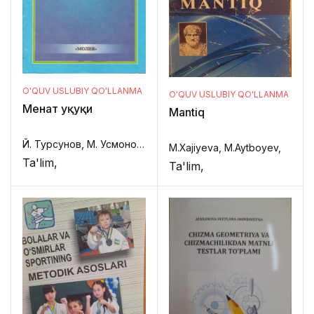
O'QUV USLUBIY QO'LLANMA
O'QUV USLUBIY QO'LLANMA
Меҳнат ҳуқуқи
Mantiq
Й. Турсунов, М. Усмонова,
M.Xajiyeva, M.Aytboyev,
Ta'lim,
Ta'lim,