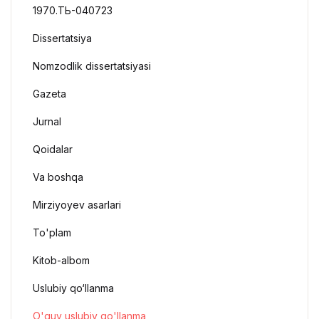
1970.ТЬ-040723
Dissertatsiya
Nomzodlik dissertatsiyasi
Gazeta
Jurnal
Qoidalar
Va boshqa
Mirziyoyev asarlari
To'plam
Kitob-albom
Uslubiy qo‘llanma
O'quv uslubiy qo'llanma