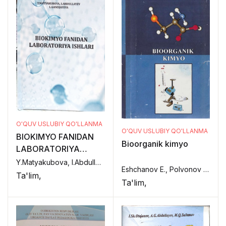
O'QUV USLUBIY QO'LLANMA
O'QUV USLUBIY QO'LLANMA
BIOKIMYO FANIDAN
Bioorganik kimyo
LABORATORIYA
ISHLARI
Y.Matyakubova, I.Abdullayev, L.Gandjayeva,
Eshchanov E., Polvonov X., Matmuratov B., Ataniyazov O.,
Ta'lim,
Ta'lim,