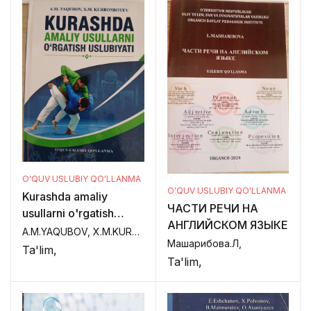
O'QUV USLUBIY QO'LLANMA
O'QUV USLUBIY QO'LLANMA
Kurashda amaliy
ЧАСТИ РЕЧИ НА
usullarni o'rgatish
АНГЛИЙСКОМ ЯЗЫКЕ
uslubiyati
A.M.YAQUBOV, X.M.KURBONBOYEV,
Машарибова.Л,
Ta'lim,
Ta'lim,