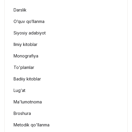
Darslik
O‘quv qo‘llanma
Siyosiy adabiyot
Ilmiy kitoblar
Monografiya
To'plamlar
Badiiy kitoblar
Lug‘at
Ma'lumotnoma
Broshura
Metodik qo'llanma