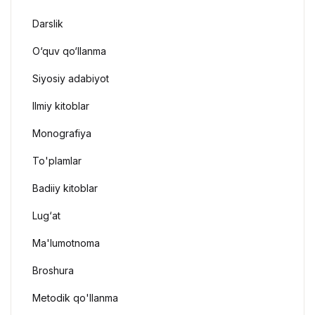
Darslik
O‘quv qo‘llanma
Siyosiy adabiyot
Ilmiy kitoblar
Monografiya
To'plamlar
Badiiy kitoblar
Lug‘at
Ma'lumotnoma
Broshura
Metodik qo'llanma