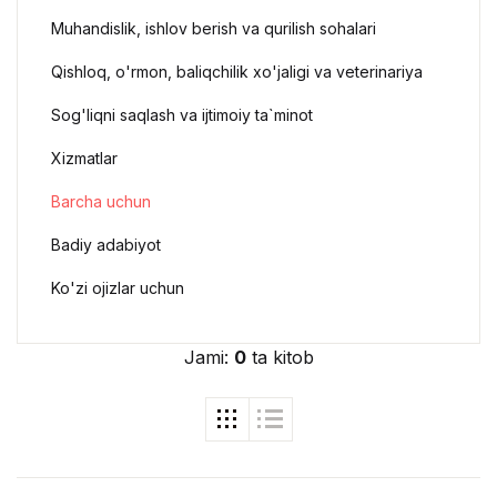
Muhandislik, ishlov berish va qurilish sohalari
Qishloq, o'rmon, baliqchilik xo'jaligi va veterinariya
Sog'liqni saqlash va ijtimoiy ta`minot
Xizmatlar
Barcha uchun
Badiy adabiyot
Ko'zi ojizlar uchun
Jami:
0
ta kitob