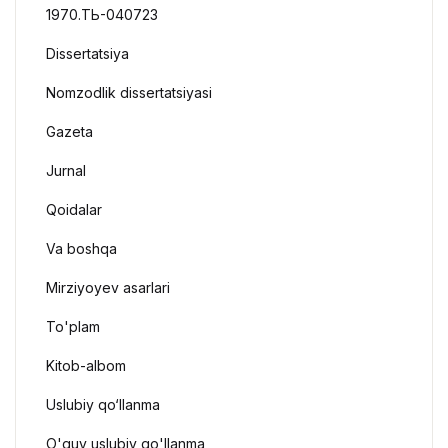
1970.ТЬ-040723
Dissertatsiya
Nomzodlik dissertatsiyasi
Gazeta
Jurnal
Qoidalar
Va boshqa
Mirziyoyev asarlari
To'plam
Kitob-albom
Uslubiy qo‘llanma
O'quv uslubiy qo'llanma