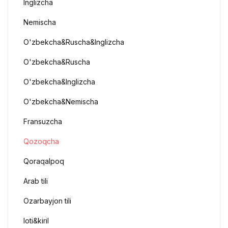
Inglizcha
Nemischa
O'zbekcha&Ruscha&Inglizcha
O'zbekcha&Ruscha
O'zbekcha&Inglizcha
O'zbekcha&Nemischa
Fransuzcha
Qozoqcha
Qoraqalpoq
Arab tili
Ozarbayjon tili
loti&kiril