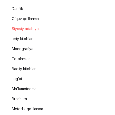
Darslik
O‘quv qo‘llanma
Siyosiy adabiyot
Ilmiy kitoblar
Monografiya
To'plamlar
Badiiy kitoblar
Lug‘at
Ma'lumotnoma
Broshura
Metodik qo'llanma