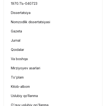
1970.ТЬ-040723
Dissertatsiya
Nomzodlik dissertatsiyasi
Gazeta
Jurnal
Qoidalar
Va boshqa
Mirziyoyev asarlari
To'plam
Kitob-albom
Uslubiy qo‘llanma
O'quv uslubiy qo'llanma