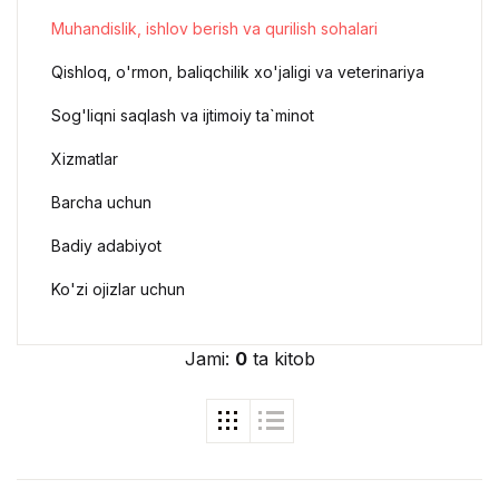
Muhandislik, ishlov berish va qurilish sohalari
Qishloq, o'rmon, baliqchilik xo'jaligi va veterinariya
Sog'liqni saqlash va ijtimoiy ta`minot
Xizmatlar
Barcha uchun
Badiy adabiyot
Ko'zi ojizlar uchun
Jami:
0
ta kitob