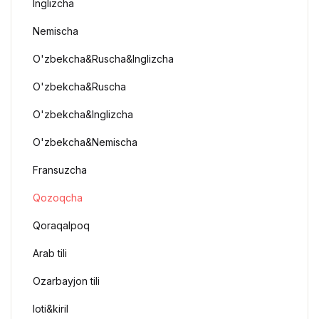
Inglizcha
Nemischa
O'zbekcha&Ruscha&Inglizcha
O'zbekcha&Ruscha
O'zbekcha&Inglizcha
O'zbekcha&Nemischa
Fransuzcha
Qozoqcha
Qoraqalpoq
Arab tili
Ozarbayjon tili
loti&kiril