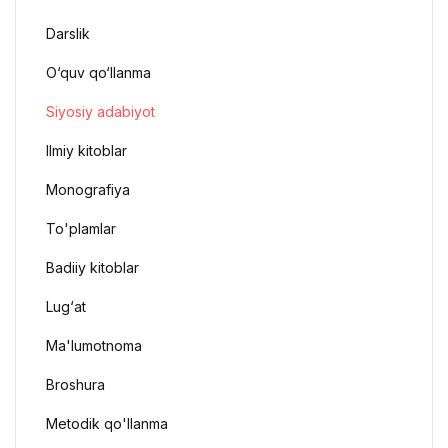
Darslik
O‘quv qo‘llanma
Siyosiy adabiyot
Ilmiy kitoblar
Monografiya
To'plamlar
Badiiy kitoblar
Lug‘at
Ma'lumotnoma
Broshura
Metodik qo'llanma