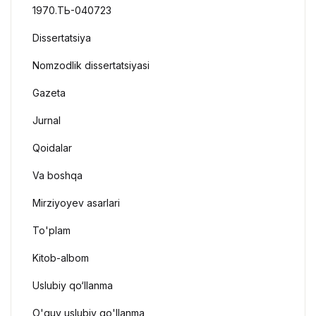
1970.ТЬ-040723
Dissertatsiya
Nomzodlik dissertatsiyasi
Gazeta
Jurnal
Qoidalar
Va boshqa
Mirziyoyev asarlari
To'plam
Kitob-albom
Uslubiy qo‘llanma
O'quv uslubiy qo'llanma