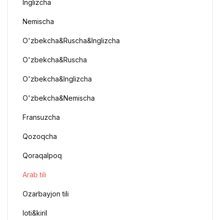
Inglizcha
Nemischa
O'zbekcha&Ruscha&Inglizcha
O'zbekcha&Ruscha
O'zbekcha&Inglizcha
O'zbekcha&Nemischa
Fransuzcha
Qozoqcha
Qoraqalpoq
Arab tili
Ozarbayjon tili
loti&kiril