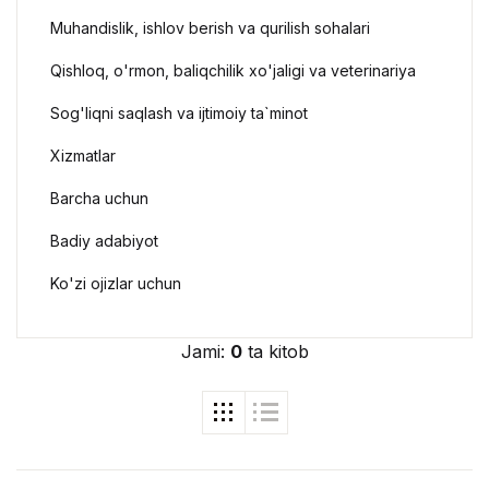
Muhandislik, ishlov berish va qurilish sohalari
Qishloq, o'rmon, baliqchilik xo'jaligi va veterinariya
Sog'liqni saqlash va ijtimoiy ta`minot
Xizmatlar
Barcha uchun
Badiy adabiyot
Ko'zi ojizlar uchun
Jami:
0
ta kitob