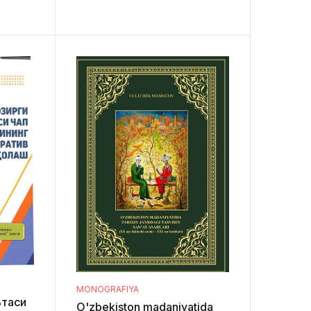
agogik
MONOGRAFIYA
ьтаси
O'zbekiston madaniyatida