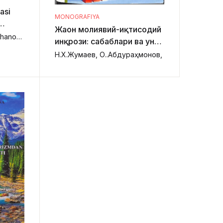
asi
MONOGRAFIYA
Жаҳон молиявий-иқтисодий
H.U.Bekchanov, M.X.Bekchanov, M.R.Abdullayeva, N.S.Yadgarova,
инқрози: сабаблари ва уни
бартараф этиш
Н.Х.Жумаев, О.Қ.Абдураҳмонов,
муаммолари