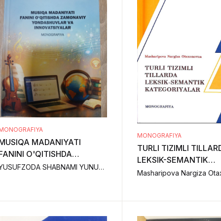
MONOGRAFIYA
MONOGRAFIYA
MUSIQA MADANIYATI
TURLI TIZIMLI TILLAR
FANINI O'QITISHDA
LEKSIK-SEMANTIK
ZAMONAVIY
YUSUFZODA SHABNAMI YUNUS, YO'LDOSHEV SARVARBEK UKTAMBOY O'GLI,
KATEGORIYALAR
YONDASHUVLAR VA
INNOVATSIYALAR