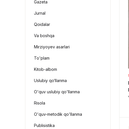
Gazeta
Jurnal
Qoidalar
Va boshqa
Mirziyoyev asarlari
To'plam
Kitob-albom
Uslubiy qo‘llanma
O'quv uslubiy qo'llanma
Risola
O'quv-metodik qo'llanma
Publisistika