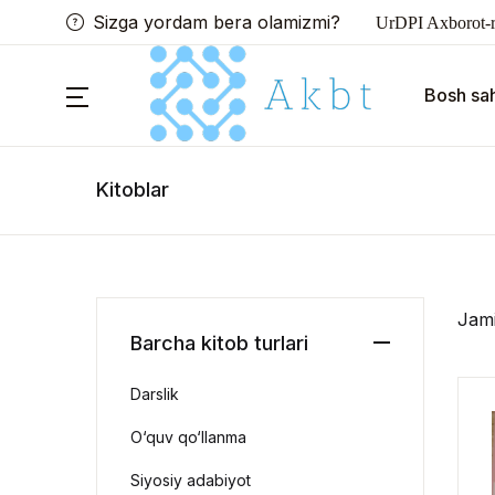
Sizga yordam bera olamizmi?
UrDPI Axborot-r
Bosh sah
Kitoblar
Jam
Barcha kitob turlari
Darslik
O‘quv qo‘llanma
Siyosiy adabiyot