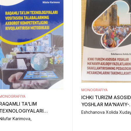
MONOGRAFIYA
MONOGRAFIYA
ICHKI TURIZM ASOSI
RAQAMLI TA'LIM
YOSHLAR MA'NAVIY-
TEXNOLOGIYALARI
AXLOQIY FAZILATLAR
VOSITASIDA
SHAKLLANTIRISHNIN
Nilufar Karimova,
TALABALARNING
PEDAGOGIK