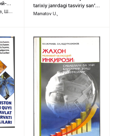
ий-
tarixiy janrdagi tasviriy san'at
ни
А.К.Уразбаев, Қ.К.Таджиев, Ш.И.Иброимов,
asarlari
Mamatov U.,