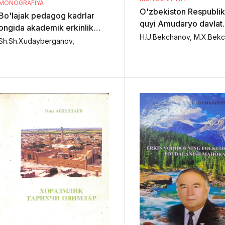
MONOGRAFIYA
O'zbekiston Respublik
Bo'lajak pedagog kadrlar
quyi Amudaryo davlat
ongida akademik erkinlik
biosfera rezervati
g'oyasini shakillantirishning
Sh.Sh.Xudayberganov,
tangachaqanotlilari
ijtimoiy-tarbiyaviy asoslari.