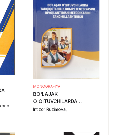
MONOGRAFIYA
DA
BO'LAJAK
O'QITUVCHILARDA
Masharipova Nargiza Otaxonovna,
TADQIQOTCHILIK
Intizor Ruzimova,
KOMPETENTSIYASINI
RIVOJLANTIRISH
METODIKASINI