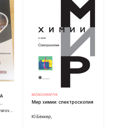
TAKOMILLASHTIRISH
MONOGRAFIYA
DA
Мир химии: спектроскопия
INI
Eshchanova Xolida Xudayarovna,
G
Ю.Бёккер,