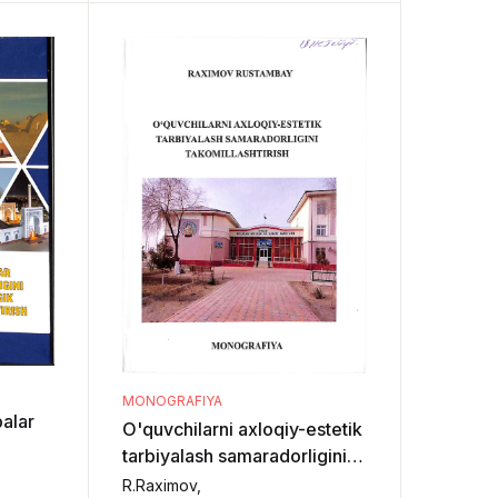
MONOGRAFIYA
balar
O'quvchilarni axloqiy-estetik
tarbiyalash samaradorligini
takomillashtirish
R.Raximov,