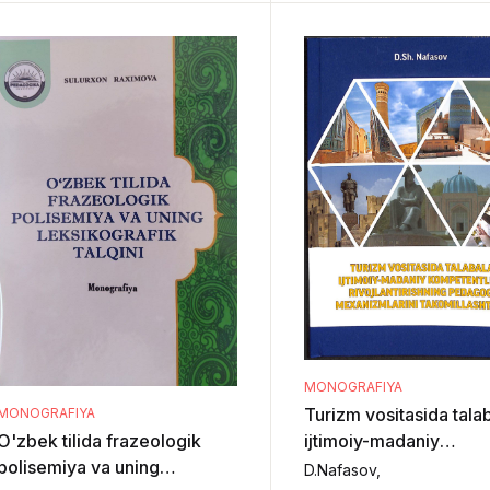
AXBOROT
MEXANIZMLARINI
KOMPETENTLIGINI
TAKOMILLASHTIRISH
RIVOJLANTIRISH
METODIKASI
MONOGRAFIYA
Turizm vositasida tala
MONOGRAFIYA
ijtimoiy-madaniy
O'zbek tilida frazeologik
kompetentligini
polisemiya va uning
D.Nafasov,