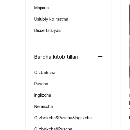
Majmua
Uslubiy ko'rsatma
Dissertatsiyasi
Barcha kitob tillari
O‘zbekcha
Ruscha
Inglizcha
Nemischa
O'zbekcha&Ruscha&Inglizcha
O'zbekcha&Ruscha