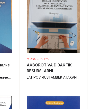
MONOGRAFIYA
AXBOROT VA DIDAKTIK
RESURSLARNI
INTEGRATSIYALASH
Е.Э.Калинина, А.А.Мирошниченко, В.В.Баженова,
LATIPOV RUSTAMBEK ATAXANOVICH,
ORQALI UMUMTA'LIM
и
MAKTABLARIDAGI
CHIZMACHILIK FANIDAN
TA'LIM SAMARADORLIGINI
OSHIRISH -MONOGRAFIYA