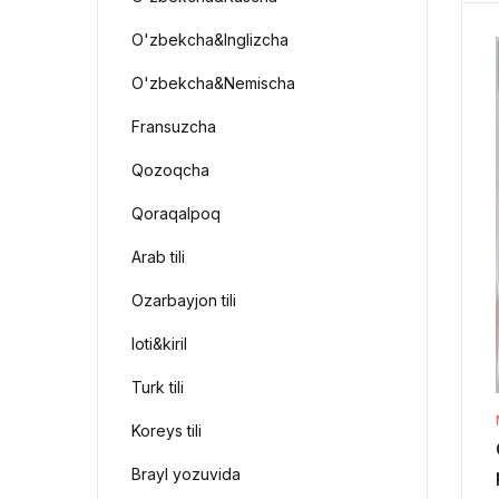
O'zbekcha&Inglizcha
O'zbekcha&Nemischa
Fransuzcha
Qozoqcha
Qoraqalpoq
Arab tili
Ozarbayjon tili
loti&kiril
Turk tili
Koreys tili
Brayl yozuvida