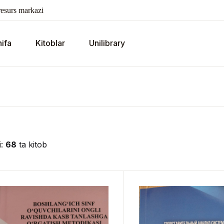
esurs markazi
ifa
Kitoblar
Unilibrary
i:
68
ta kitob