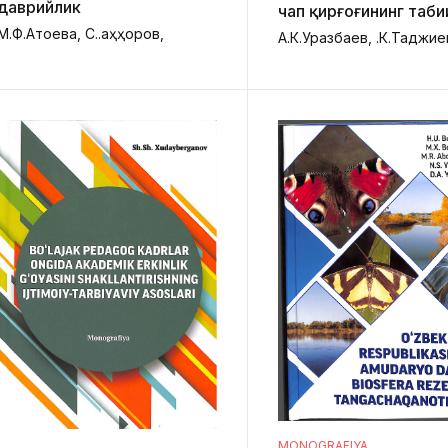
даврийлик
чап қирғоғининг таби
М.Ф.Атоева, С.Қ.Қаҳҳоров,
мелиоратив шароити
баҳолаш
MONOGRAFIYA