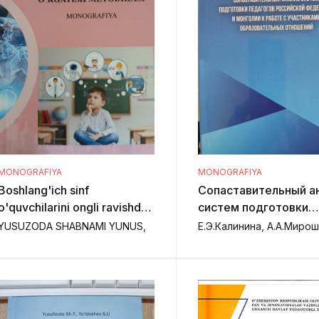
MONOGRAFIYA
MONOGRAFIYA
Boshlang'ich sinf
Сопаставительный анализ
o'quvchilarini ongli ravishda
систем подготовки
kasb tanlashga o'rgatish
педагогов российской
YUSUZODA SHABNAMI YUNUS,
metodikasi
федерации и монголии к
работе с участникам
образовательных
отношений