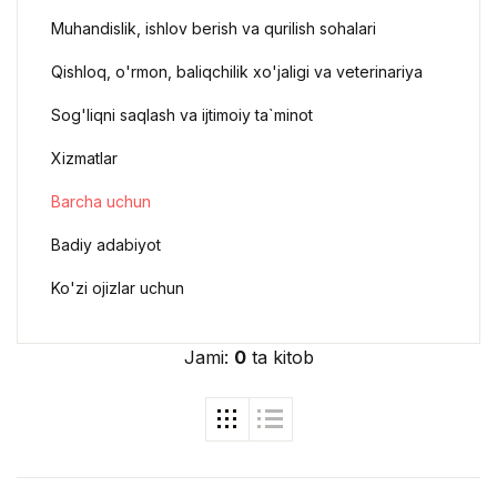
Muhandislik, ishlov berish va qurilish sohalari
Qishloq, o'rmon, baliqchilik xo'jaligi va veterinariya
Sog'liqni saqlash va ijtimoiy ta`minot
Xizmatlar
Barcha uchun
Badiy adabiyot
Ko'zi ojizlar uchun
Jami:
0
ta kitob