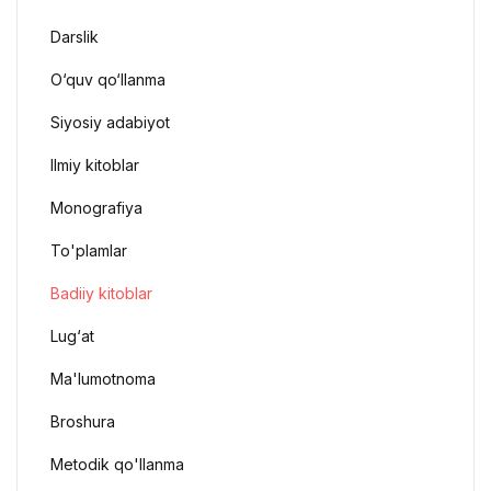
Darslik
O‘quv qo‘llanma
Siyosiy adabiyot
Ilmiy kitoblar
Monografiya
To'plamlar
Badiiy kitoblar
Lug‘at
Ma'lumotnoma
Broshura
Metodik qo'llanma