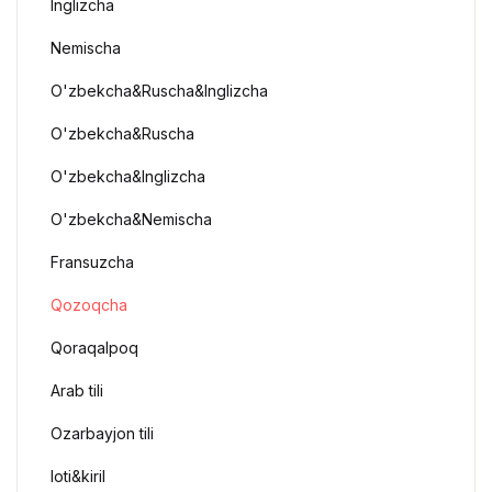
Inglizcha
Nemischa
O'zbekcha&Ruscha&Inglizcha
O'zbekcha&Ruscha
O'zbekcha&Inglizcha
O'zbekcha&Nemischa
Fransuzcha
Qozoqcha
Qoraqalpoq
Arab tili
Ozarbayjon tili
loti&kiril