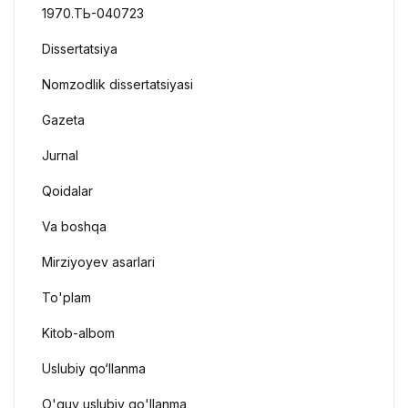
1970.ТЬ-040723
Dissertatsiya
Nomzodlik dissertatsiyasi
Gazeta
Jurnal
Qoidalar
Va boshqa
Mirziyoyev asarlari
To'plam
Kitob-albom
Uslubiy qo‘llanma
O'quv uslubiy qo'llanma