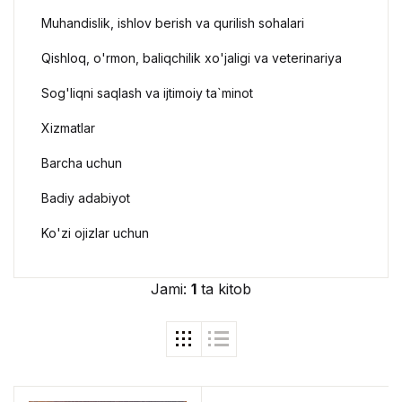
Muhandislik, ishlov berish va qurilish sohalari
Qishloq, o'rmon, baliqchilik xo'jaligi va veterinariya
Sog'liqni saqlash va ijtimoiy ta`minot
Xizmatlar
Barcha uchun
Badiy adabiyot
Ko'zi ojizlar uchun
Jami:
1
ta kitob