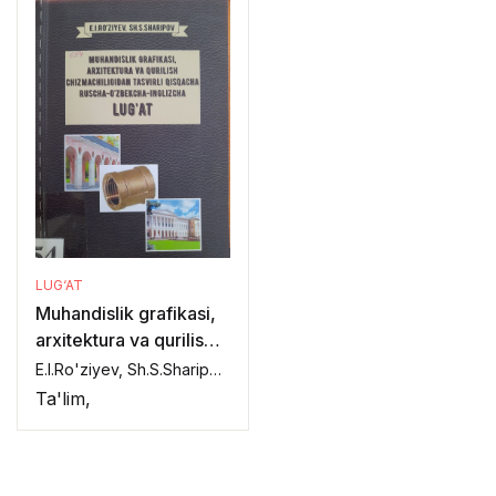
LUG‘AT
Muhandislik grafikasi,
arxitektura va qurilish
chimachiligidan tasvirli
E.I.Ro'ziyev, Sh.S.Sharipov,
qisqacha Ruscha-
Ta'lim,
O'zbekcha-Inglizcha
lug'at