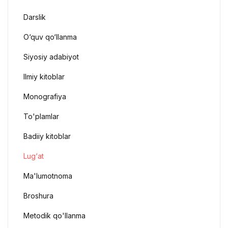
Darslik
O‘quv qo‘llanma
Siyosiy adabiyot
Ilmiy kitoblar
Monografiya
To'plamlar
Badiiy kitoblar
Lug‘at
Ma'lumotnoma
Broshura
Metodik qo'llanma