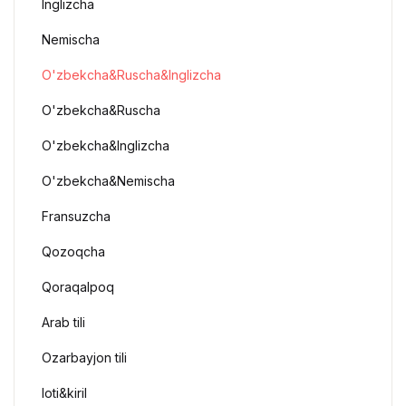
Inglizcha
Nemischa
O'zbekcha&Ruscha&Inglizcha
O'zbekcha&Ruscha
O'zbekcha&Inglizcha
O'zbekcha&Nemischa
Fransuzcha
Qozoqcha
Qoraqalpoq
Arab tili
Ozarbayjon tili
loti&kiril