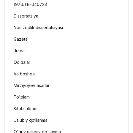
1970.ТЬ-040723
Dissertatsiya
Nomzodlik dissertatsiyasi
Gazeta
Jurnal
Qoidalar
Va boshqa
Mirziyoyev asarlari
To'plam
Kitob-albom
Uslubiy qo‘llanma
O'quv uslubiy qo'llanma