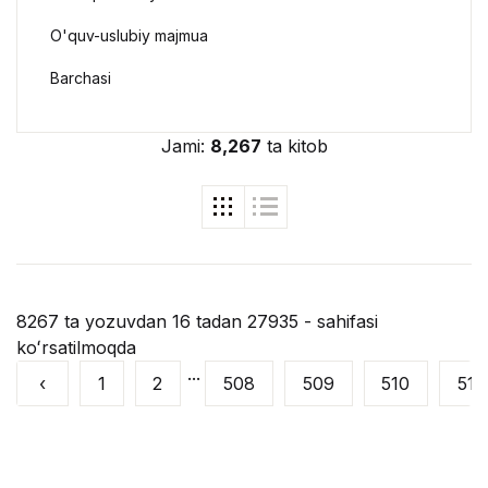
O'quv-uslubiy majmua
Barchasi
Jami:
8,267
ta kitob
8267 ta yozuvdan 16 tadan 27935 - sahifasi
koʻrsatilmoqda
...
‹
1
2
508
509
510
511