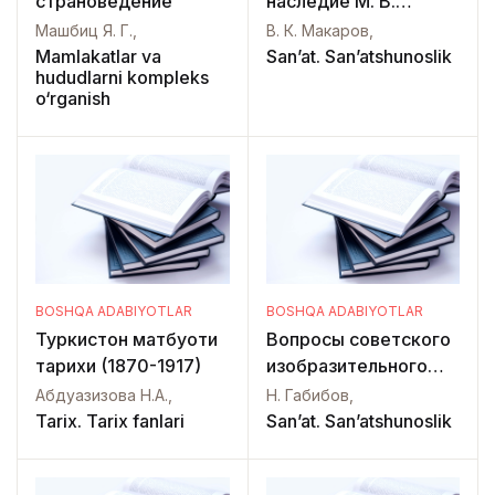
страноведение
наследие М. В.
Ломоносова.
Машбиц Я. Г.,
В. К. Макаров,
Мозаики
Mamlakatlar va
San’at. San’atshunoslik
hududlarni kompleks
o‘rganish
BOSHQA ADABIYOTLAR
BOSHQA ADABIYOTLAR
Туркистон матбуоти
Вопросы советского
тарихи (1870-1917)
изобразительного
искусства и
Абдуазизова Н.А.,
Н. Габибов,
архитектуры
Tarix. Tarix fanlari
San’at. San’atshunoslik