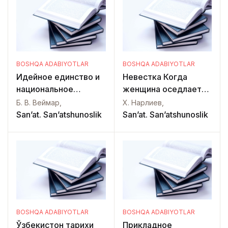
BOSHQA ADABIYOTLAR
BOSHQA ADABIYOTLAR
Идейное единство и
Невестка Когда
национальное
женщина оседлает
многообразие
коня
Б. В. Веймар,
Х. Нарлиев,
советского
San’at. San’atshunoslik
San’at. San’atshunoslik
исуксства
BOSHQA ADABIYOTLAR
BOSHQA ADABIYOTLAR
Ўзбекистон тарихи
Прикладное