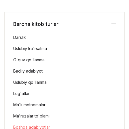
Barcha kitob turlari
Darslik
Uslubiy ko'rsatma
O'quv qo'llanma
Badiiy adabiyot
Uslubiy qo'llanma
Lug'atlar
Ma'lumotnomalar
Ma'ruzalar to'plami
Boshqa adabiyotlar