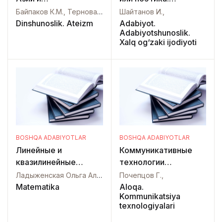
Азербайджана. Том
Английские сюжеты
Байпаков К.М., Терновая Г.А., Горячева В.Д., Якубов Ю.Я., Богомолов Г.И., Бердимуродов А.Э.,
Шайтанов И.,
2. Зорастризм и
глазами
Dinshunoslik. Ateizm
Adabiyot.
Adabiyotshunoslik.
верования
исторической
Xalq og‘zaki ijodiyoti
маздеистского круга.
поэтики
BOSHQA ADABIYOTLAR
BOSHQA ADABIYOTLAR
Линейные и
Коммуникативные
квазилинейные
технологии
уравнения
двадцатого века
Ладыженская Ольга Александровна , Солонников Всеволод Алексеевич , Уральцева Нина Николаевна,
Почепцов Г.,
параболического
Matematika
Aloqa.
Kommunikatsiya
типа
texnologiyalari