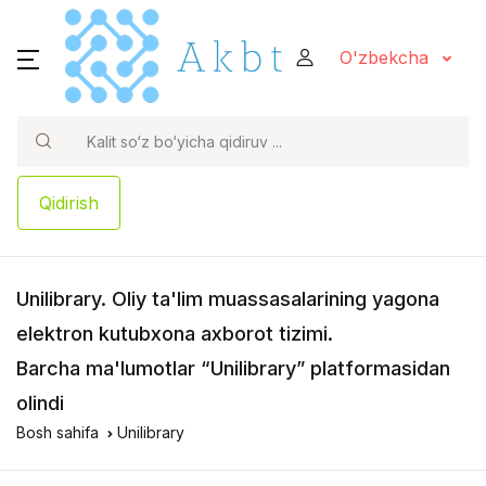
O'zbekcha
Qidirish
Unilibrary
. Oliy ta'lim muassasalarining yagona
elektron kutubxona axborot tizimi.
Barcha ma'lumotlar “Unilibrary” platformasidan
olindi
Bosh sahifa
Unilibrary