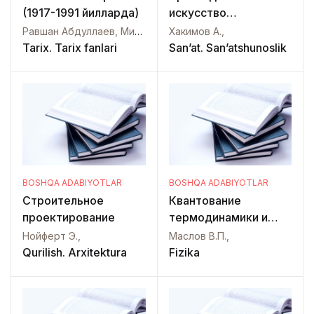
(1917-1991 йилларда)
искусство
Узбекистана:
Равшан Абдуллаев, Мирзохид Рахимов, Кахрамон Ражабов,
Хакимов А.,
традиции и
Tarix. Tarix fanlari
San’at. San’atshunoslik
инновации
BOSHQA ADABIYOTLAR
BOSHQA ADABIYOTLAR
Строительное
Квантование
проектирование
термодинамики и
ультравторичное
Нойферт Э.,
Маслов В.П.,
квантование
Qurilish. Arxitektura
Fizika