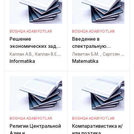
BOSHQA ADABIYOTLAR
BOSHQA ADABIYOTLAR
Решение
Введение в
экономических задач
спектральную
на компьютере.
теорию
Каплан А.В., Каплан В.Е., Мащенко М.В., Овечкина е.в.,
Левитан Б.М. , Саргсян И.С.,
(самосопряженные
Informatika
Matematika
обыкновенные
дифференциальные
операторы)
BOSHQA ADABIYOTLAR
BOSHQA ADABIYOTLAR
Религии Центральной
Компаративистика и/
Азии и
или поэтика.