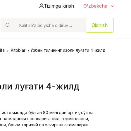
Tizimga kirish
O'zbekcha
Qidirish
ifa
Kitoblar
Ўзбек тилининг изоҳли луғати 4-жилд
оҳли луғати 4-жилд
г истеъмолда бўлган 80 мингдан ортиқ сўз ва
т ва маданият соҳаларига оид терминларни,
ни, баъзи тарихий ва эскирган атамаларни