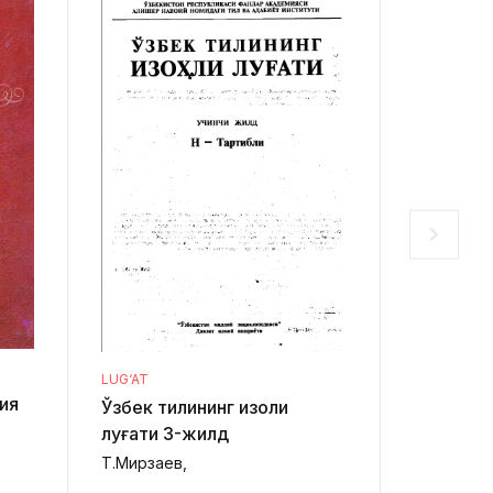
LUG‘AT
LUG‘AT
Ўзбек ти
ия
Ўзбек тилининг изоҳли
луғати 
луғати 3-жилд
Т.Мирзаев
Т.Мирзаев,