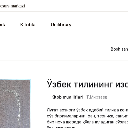
esurs markazi
ifa
Kitoblar
Unilibrary
Bosh sah
Ўзбек тилининг из
Kitob mualliflari
Т.Мирзаев,
Луғат ҳаозирги ўзбек адабий тилида кен
сўз бирикмаларини, фан, техника, санъа
бир неча шевада қўлланиладиган сўзлар
ўз ичига олади.