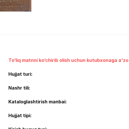
To‘liq matnni ko‘chirib olish uchun kutubxonaga a'zo 
Hujjat turi:
Nashr tili:
Kataloglashtirish manbai:
Hujjat tipi: