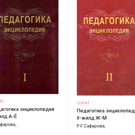
AT
LUG‘AT
агогика энциклопедия
Педагогика энциклопед
илд А-Ё
II-жилд Ж-М
афарова,
Р.Ғ.Сафарова,