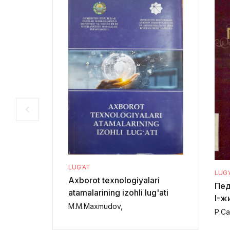
LUG‘AT
LUG‘
Axborot texnologiyalari
Пед
atamalarining izohli lug'ati
I-ж
M.M.Maxmudov,
Р.С