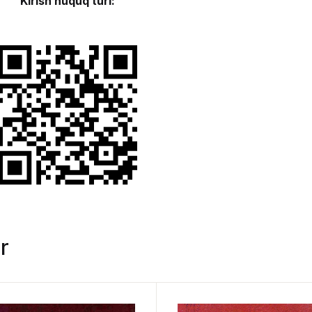
Kirish huquq turi:
r