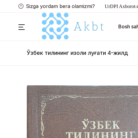
Sizga yordam bera olamizmi?
UrDPI Axborot-r
Bosh sah
Ўзбек тилининг изоҳли луғати 4-жилд