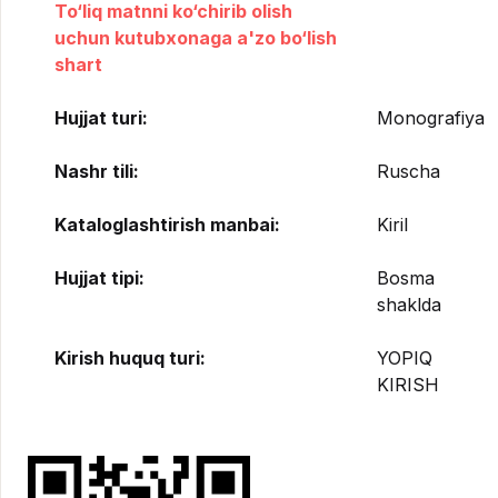
To‘liq matnni ko‘chirib olish
uchun kutubxonaga a'zo bo‘lish
shart
Hujjat turi:
Monografiya
Nashr tili:
Ruscha
Kataloglashtirish manbai:
Kiril
Hujjat tipi:
Bosma
shaklda
Kirish huquq turi:
YOPIQ
KIRISH