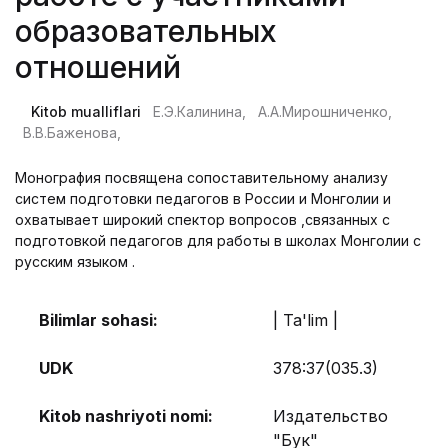
образовательных
отношений
Kitob mualliflari
Е.Э.Калинина,
А.А.Мирошниченко,
В.В.Баженова,
Монография посвящена сопоставительному анализу
систем подготовки педагогов в России и Монголии и
охватывает широкий спектор вопросов ,связанных с
подготовкой педагогов для работы в школах Монголии с
русским языком .
Bilimlar sohasi:
| Ta'lim |
UDK
378:37(035.3)
Kitob nashriyoti nomi:
Издательство
"Бук"