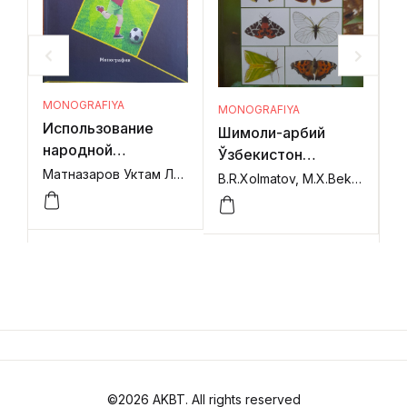
MONOGRAFIYA
MONOGRAFIYA
M
Использование
Шимоли-ғарбий
T
народной
Ўзбекистон
te
педагогики в
Матназаров Уктам Латипович,
(insecta,
B.R.Xolmatov, M.X.Bekchanov,
(
физическом
lepidoptera)
ma
воспитании
тангачақанотлилари
u
среднеобразовательной
школы узбекистана
©2026 AKBT. All rights reserved