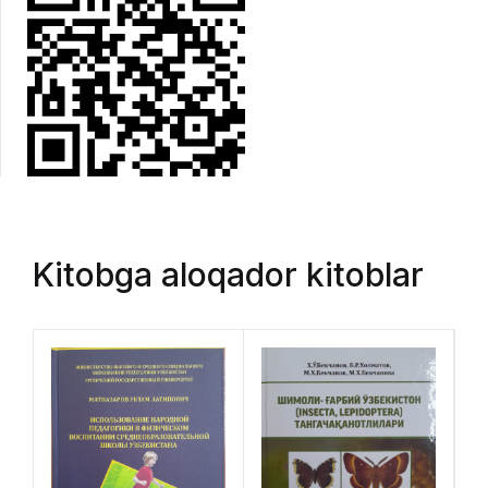
Kitobga aloqador kitoblar