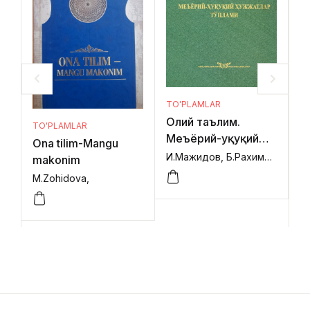
TO'PLAMLAR
T
Олий таълим.
О
TO'PLAMLAR
Меъёрий-ҳуқуқий
М
Ona tilim-Mangu
ҳужжатлар тўплами
ҳ
И.Мажидов, Б.Рахимов,
makonim
I
II
M.Zohidova,