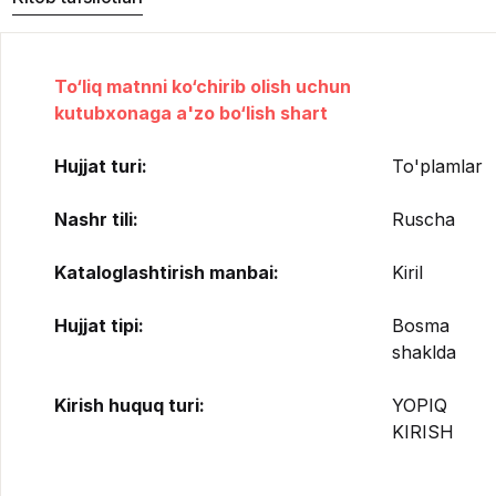
To‘liq matnni ko‘chirib olish uchun
kutubxonaga a'zo bo‘lish shart
Hujjat turi:
To'plamlar
Nashr tili:
Ruscha
Kataloglashtirish manbai:
Kiril
Hujjat tipi:
Bosma
shaklda
Kirish huquq turi:
YOPIQ
KIRISH