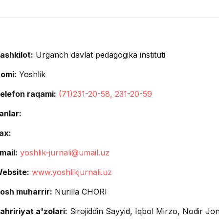
ashkilot:
Urganch davlat pedagogika instituti
omi:
Yoshlik
elefon raqami:
(71)231-20-58, 231-20-59
anlar:
ax:
mail:
yoshlik-jurnali@umail.uz
ebsite:
www.yoshlikjurnali.uz
osh muharrir:
Nurilla CHORI
ahririyat a'zolari:
Sirojiddin Sayyid, Iqbol Mirzo, Nodir 