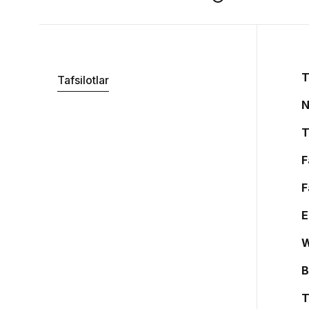
T
Tafsilotlar
N
T
F
F
E
W
B
T