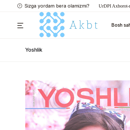
Sizga yordam bera olamizmi?
UrDPI Axborot-r
Bosh sah
Yoshlik