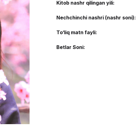
Kitob nashr qilingan yili:
Nechchinchi nashri (nashr soni):
To‘liq matn fayli:
Betlar Soni: