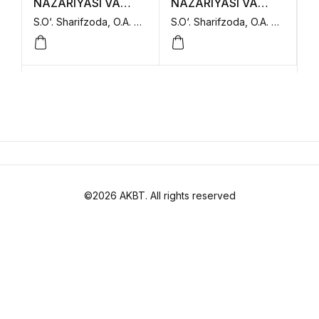
NAZARIYASI VA
NAZARIYASI VA
TARIXI (I-qism)
TARIXI (II-qism)
S.O‘. Sharifzoda, O.A. Otajonov, N.R. Kutlimurotova, A.A. Matmurotov, A.D. Raximova.,
S.O‘. Sharifzoda, O.A. Otajonov, X.S. Salavatova, H.Q. Karimov, M.Z. Yunusxo‘jayev.,
©2026 AKBT. All rights reserved