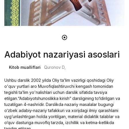
Adabiyot nazariyasi asoslari
Kitob mualliflari
Quronov D,
Ushbu darslik 2002 yilda Oliy ta’lim vazirligi qoshidagi Oliy
o'quv yurtlari aro Muvofiqlashtiruvchi kengash tomonidan
tegishli ta’lim yo'nalishlari uchun darslik sifatida tavsiya
etilgan.“Adabiyotshunoslikka kirish” darsligining to‘ldirilgan va
tuzatilgan 4-nashridir. Darslikda nazariy masalalar bugungi
o‘zbek adabiy-nazariy tafakkuri va xorijdagi ilmiy qarashlami
uyg‘unlashtirgan holda yoritilgan, material didaktik talablar va
o‘quv dasturiga muvoflq tarzda, izchillik va ketma-ketlikda
taqdim etilgan.