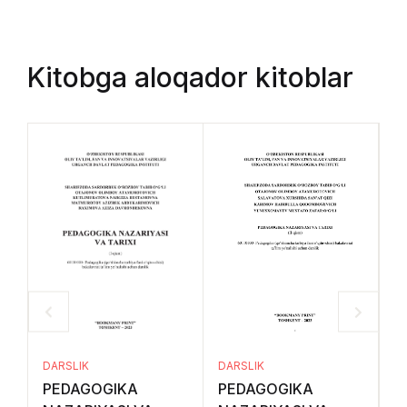
Kitobga aloqador kitoblar
DA
DARSLIK
DARSLIK
E
PEDAGOGIKA
PEDAGOGIKA