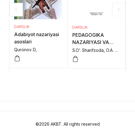
DARSLIK
DARSLIK
DA
Adabiyot nazariyasi
PEDAGOGIKA
P
asoslari
NAZARIYASI VA
N
TARIXI (I-qism)
TA
Quronov D,
S.O‘. Sharifzoda, O.A. Otajonov, N.R. Kutlimurotova, A.A. Matmurotov, A.D. Raximova.,
©2026 AKBT. All rights reserved