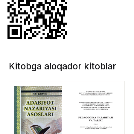
Kitobga aloqador kitoblar