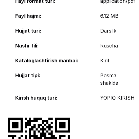
Fayl format turi:
application/pdf
Fayl hajmi:
6.12 MB
Hujjat turi:
Darslik
Nashr tili:
Ruscha
Kataloglashtirish manbai:
Kiril
Hujjat tipi:
Bosma
shaklda
Kirish huquq turi:
YOPIQ KIRISH