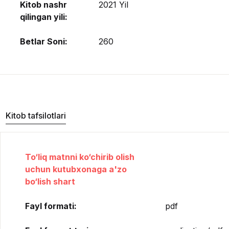
Kitob nashr
2021 Yil
qilingan yili:
Betlar Soni:
260
Kitob tafsilotlari
To‘liq matnni ko‘chirib olish
uchun kutubxonaga a'zo
bo‘lish shart
Fayl formati:
pdf