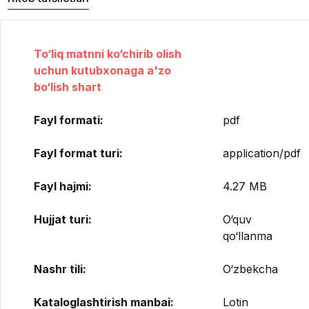
To‘liq matnni ko‘chirib olish
uchun kutubxonaga a'zo
bo‘lish shart
Fayl formati:
pdf
Fayl format turi:
application/pdf
Fayl hajmi:
4.27 MB
Hujjat turi:
O‘quv
qo‘llanma
Nashr tili:
O‘zbekcha
Kataloglashtirish manbai:
Lotin