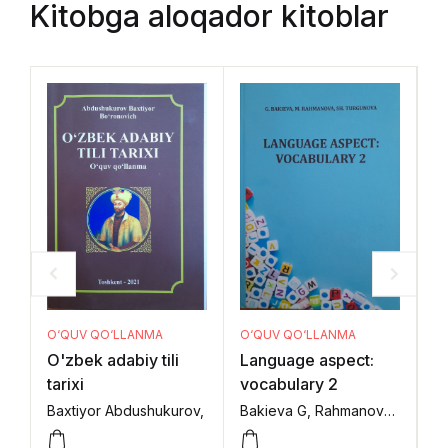
Kitobga aloqador kitoblar
O
O‘QUV QO‘LLANMA
O‘QUV QO‘LLANMA
П
Language aspect:
O'zbek adabiy tili
М
vocabulary 2
tarixi
Bakieva G, Rahmanova M., Turgunova Sh,
Baxtiyor Abdushukurov,