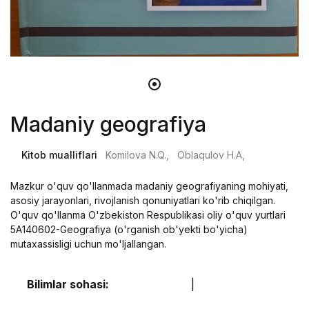
Madaniy geografiya
Kitob mualliflari
Komilova N.Q.,
Oblaqulov H.A,
Mazkur o'quv qo'llanmada madaniy geografiyaning mohiyati,
asosiy jarayonlari, rivojlanish qonuniyatlari ko'rib chiqilgan.
O'quv qo'llanma O'zbekiston Respublikasi oliy o'quv yurtlari
5A140602-Geografiya (o'rganish ob'yekti bo'yicha)
mutaxassisligi uchun mo'ljallangan.
Bilimlar sohasi:
|