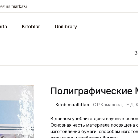
esurs markazi
ifa
Kitoblar
Unilibrary
B
Полиграфические 
Kitob mualliflari
С.Р.Камалова,
Е.Д. 
В данном учебнике даны научные основ
Основная часть материала посвящена 
изготовления бумаги, способам изготов
структуре и свойствам бумаги.