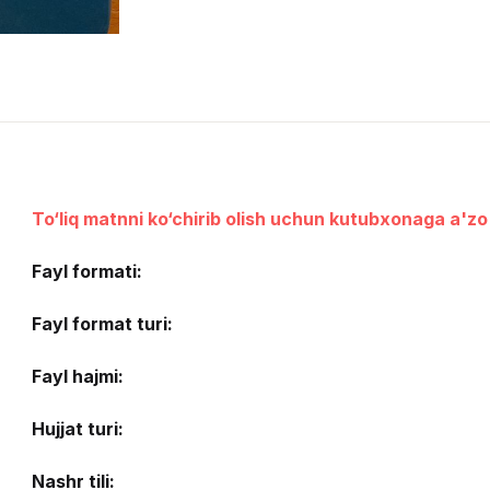
To‘liq matnni ko‘chirib olish uchun kutubxonaga a'zo 
Fayl formati:
Fayl format turi:
Fayl hajmi:
Hujjat turi:
Nashr tili: