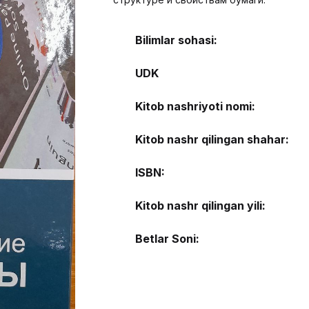
Bilimlar sohasi:
UDK
Kitob nashriyoti nomi:
Kitob nashr qilingan shahar:
ISBN:
Kitob nashr qilingan yili:
Betlar Soni: