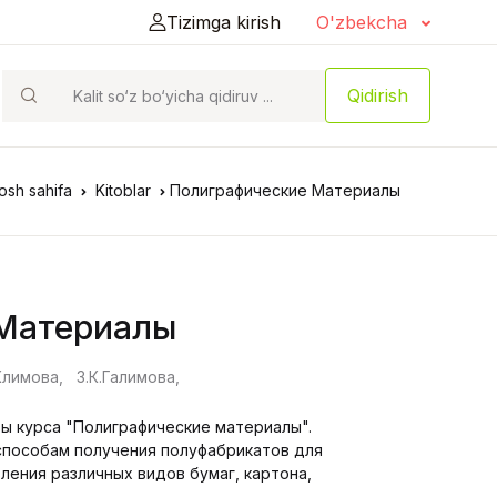
Tizimga kirish
O'zbekcha
Qidirish
osh sahifa
Kitoblar
Полиграфические Материалы
Материалы
Климова,
З.К.Галимова,
ы курса "Полиграфические материалы".
способам получения полуфабрикатов для
ления различных видов бумаг, картона,