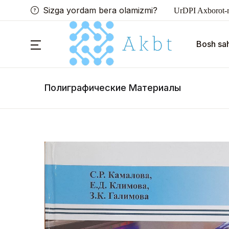
Sizga yordam bera olamizmi?
UrDPI Axborot-r
Bosh sah
Полиграфические Материалы