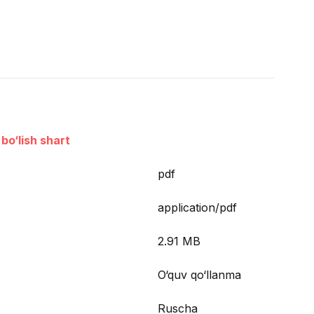
bo‘lish shart
pdf
application/pdf
2.91 MB
O‘quv qo‘llanma
Ruscha