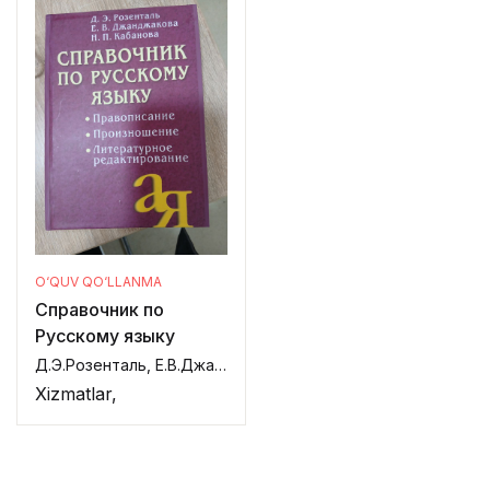
O‘QUV QO‘LLANMA
Справочник по
Русскому языку
Д.Э.Розенталь, Е.В.Джанджакова, Н.П.Кабанова,
Xizmatlar,