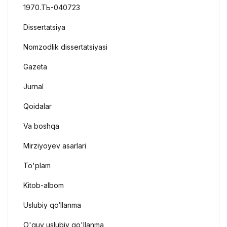
1970.ТЬ-040723
Dissertatsiya
Nomzodlik dissertatsiyasi
Gazeta
Jurnal
Qoidalar
Va boshqa
Mirziyoyev asarlari
To'plam
Kitob-albom
Uslubiy qo‘llanma
O'quv uslubiy qo'llanma