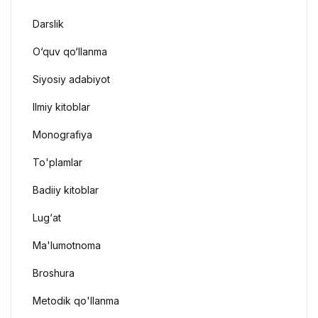
Darslik
O‘quv qo‘llanma
Siyosiy adabiyot
Ilmiy kitoblar
Monografiya
To'plamlar
Badiiy kitoblar
Lug‘at
Ma'lumotnoma
Broshura
Metodik qo'llanma