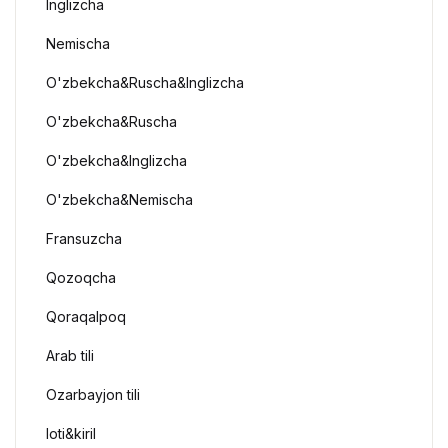
Inglizcha
Nemischa
O'zbekcha&Ruscha&Inglizcha
O'zbekcha&Ruscha
O'zbekcha&Inglizcha
O'zbekcha&Nemischa
Fransuzcha
Qozoqcha
Qoraqalpoq
Arab tili
Ozarbayjon tili
loti&kiril