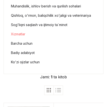
Muhandislik, ishlov berish va qurilish sohalari
Qishloq, o'rmon, baliqchilik xo'jaligi va veterinariya
Sog'liqni saqlash va ijtimoiy ta`minot
Xizmatlar
Barcha uchun
Badiy adabiyot
Ko'zi ojizlar uchun
Jami:
1
ta kitob