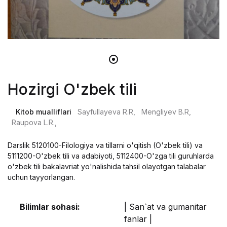
Hozirgi O'zbek tili
Kitob mualliflari
Sayfullayeva R.R,
Mengliyev B.R,
Raupova L.R.,
Darslik 5120100-Filologiya va tillarni o'qitish (O'zbek tili) va
5111200-O'zbek tili va adabiyoti, 5112400-O'zga tili guruhlarda
o'zbek tili bakalavriat yo'nalishida tahsil olayotgan talabalar
uchun tayyorlangan.
Bilimlar sohasi:
| San`at va gumanitar
fanlar |