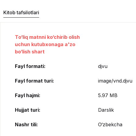
Kitob tafsilotlari
To‘liq matnni ko‘chirib olish
uchun kutubxonaga a'zo
bo‘lish shart
Fayl formati:
djvu
Fayl format turi:
image/vnd.djvu
Fayl hajmi:
5.97 MB
Hujjat turi:
Darslik
Nashr tili:
O‘zbekcha