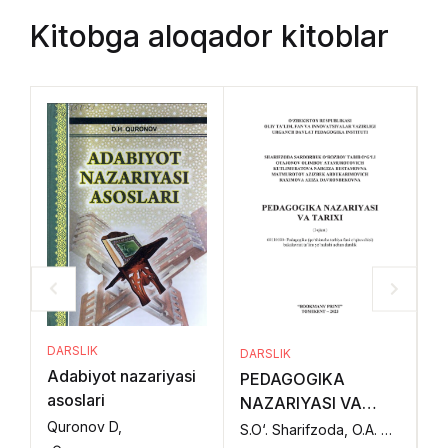
Kitobga aloqador kitoblar
DARSLIK
DARSLIK
DA
Adabiyot nazariyasi
PEDAGOGIKA
P
asoslari
NAZARIYASI VA
N
TARIXI (I-qism)
TA
Quronov D,
S.O‘. Sharifzoda, O.A. Otajonov, N.R. Kutlimurotova, A.A. Matmurotov, A.D. Raximova.,