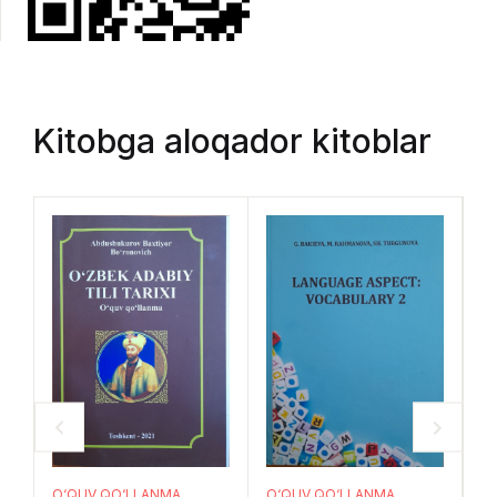
Kitobga aloqador kitoblar
O
O‘QUV QO‘LLANMA
O‘QUV QO‘LLANMA