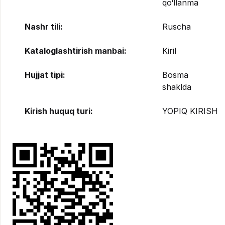
qo‘llanma
Nashr tili:
Ruscha
Kataloglashtirish manbai:
Kiril
Hujjat tipi:
Bosma
shaklda
Kirish huquq turi:
YOPIQ KIRISH