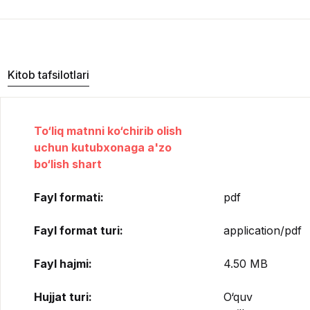
Kitob tafsilotlari
To‘liq matnni ko‘chirib olish
uchun kutubxonaga a'zo
bo‘lish shart
Fayl formati:
pdf
Fayl format turi:
application/pdf
Fayl hajmi:
4.50 MB
Hujjat turi:
O‘quv