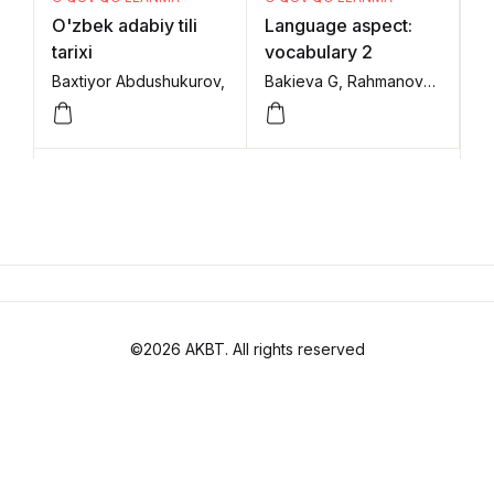
M
Language aspect:
O'zbek adabiy tili
vocabulary 2
tarixi
Bakieva G, Rahmanova M., Turgunova Sh,
Baxtiyor Abdushukurov,
©2026 AKBT. All rights reserved