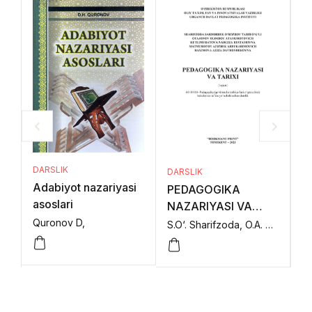
DARSLIK
DARSLIK
DA
Adabiyot nazariyasi
PEDAGOGIKA
P
asoslari
NAZARIYASI VA
N
TARIXI (I-qism)
TA
Quronov D,
S.O‘. Sharifzoda, O.A. Otajonov, N.R. Kutlimurotova, A.A. Matmurotov, A.D. Raximova.,