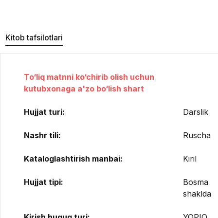
Kitob tafsilotlari
To‘liq matnni ko‘chirib olish uchun
kutubxonaga a'zo bo‘lish shart
Hujjat turi:
Darslik
Nashr tili:
Ruscha
Kataloglashtirish manbai:
Kiril
Hujjat tipi:
Bosma
shaklda
Kirish huquq turi:
YOPIQ