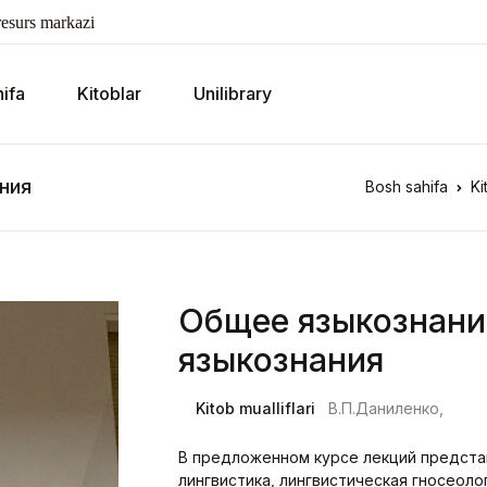
esurs markazi
ifa
Kitoblar
Unilibrary
ния
Bosh sahifa
Ki
Общее языкознани
языкознания
Kitob mualliflari
В.П.Даниленко,
В предложенном курсе лекций предста
лингвистика, лингвистическая гносеоло