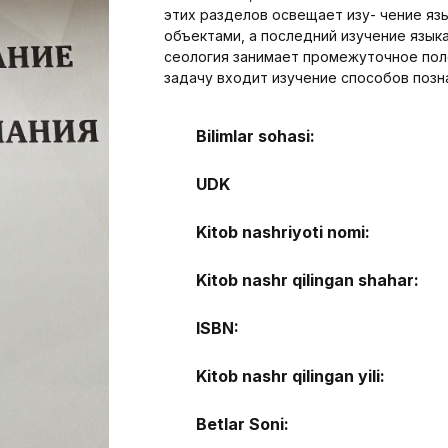
этих разделов освещает изу- чение язы
объектами, а последний изучение языка
сеология занимает промежуточное пол
задачу входит изучение способов позна
Bilimlar sohasi:
UDK
Kitob nashriyoti nomi:
Kitob nashr qilingan shahar:
ISBN:
Kitob nashr qilingan yili:
Betlar Soni: