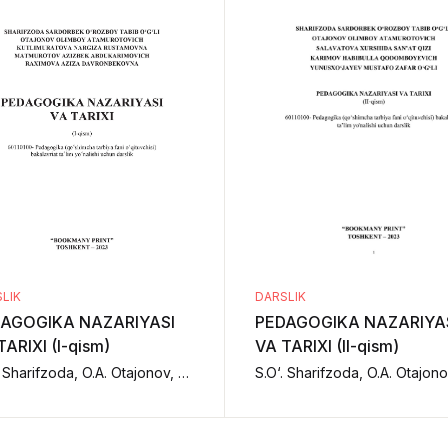
LIK
DARSLIK
AGOGIKA NAZARIYASI
PEDAGOGIKA NAZARIYA
TARIXI (I-qism)
VA TARIXI (II-qism)
S.O‘. Sharifzoda, O.A. Otajonov, N.R. Kutlimurotova, A.A. Matmurotov, A.D. Raximova.,