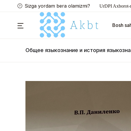
Sizga yordam bera olamizmi?
UrDPI Axborot-r
Bosh sah
Общее языкознание и история языкозна