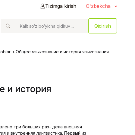
Tizimga kirish
O'zbekcha
Qidirish
toblar
Общее языкознание и история языкознания
е и история
влено три больших раз- дела внешняя
гия и внутренняя лингвистика. Первый из