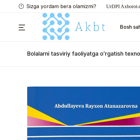
Sizga yordam bera olamizmi?
UrDPI Axborot-r
Bosh sah
Bоlаlаrni tаsviriу fаоliуatgа оʻrgаtish tеxn