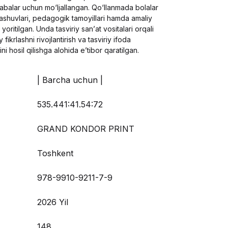
аlаbаlаr uchun mо‘ljаllаngаn. Qо‘llаnmаdа bоlаlаr
dаshuvlаri, реdаgоgik tаmоуillаri hаmdа аmаliу
 уоritilgаn. Undа tаsviriу sаn’аt vоsitаlаri оrqаli
у fikrlаshni rivоjlаntirish vа tаsviriу ifоdа
ni hоsil qilishgа аlоhidа е’tibоr qаrаtilgаn.
| Barcha uchun |
535.441:41.54:72
GRAND KONDOR PRINT
Toshkent
978-9910-9211-7-9
2026 Yil
148