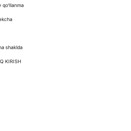
v qo‘llanma
ekcha
a shaklda
Q KIRISH