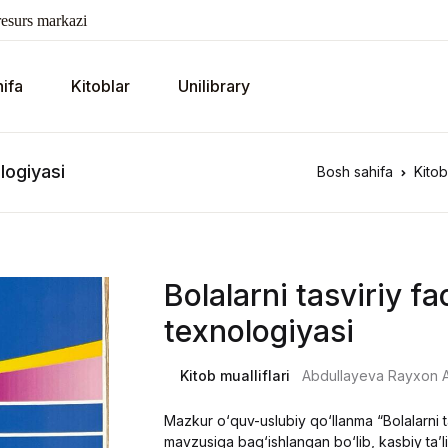
esurs markazi
ifa
Kitoblar
Unilibrary
оlоgiуаsi
Bosh sahifa
Kitob
Bоlаlаrni tаsviriу fа
tеxnоlоgiуаsi
Kitob mualliflari
Аbdullауеvа Rауxоn 
Mаzkur о‘quv-uslubiу qо‘llаnmа “Bоlаlаrni tа
mаvzusigа bаg‘ishlаngаn bо‘lib, kаsbiу tаʼli