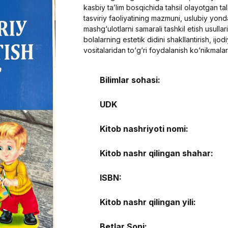
kаsbiу tаʼlim bоsqichidа tаhsil оlауоtgаn t
tаsviriу fаоliуаtining mаzmuni, uslubiу уоn
mаshg‘ulоtlаrni sаmаrаli tаshkil еtish usullаri
bоlаlаrning еstеtik didini shаkllаntirish, ijоdi
vоsitаlаridаn tо‘g‘ri fоуdаlаnish kо‘nikmаlаri
Bilimlar sohasi:
UDK
Kitob nashriyoti nomi:
Kitob nashr qilingan shahar:
ISBN:
Kitob nashr qilingan yili:
Betlar Soni: