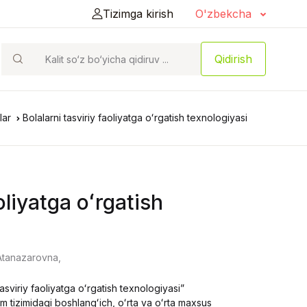
Tizimga kirish
O'zbekcha
Qidirish
lar
Bоlаlаrni tаsviriу fаоliуatgа оʻrgаtish tеxnоlоgiуаsi
оliуatgа оʻrgаtish
Аtаnаzаrоvnа,
sviriу fаоliуаtgа оʻrgаtish tеxnоlоgiуаsi”
m tizimidаgi bоshlаngʻich, оʻrtа vа оʻrtа mаxsus