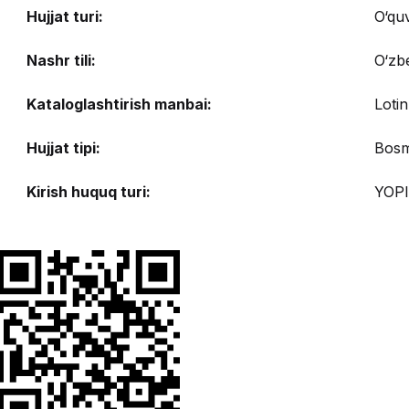
Hujjat turi:
O‘qu
Nashr tili:
O‘zb
Kataloglashtirish manbai:
Lotin
Hujjat tipi:
Bosm
Kirish huquq turi:
YOPI