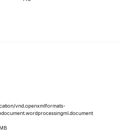
ication/vnd.openxmlformats-
cedocument.wordprocessingml.document
 MB