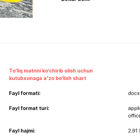
To‘liq matnni ko‘chirib olish uchun
kutubxonaga a'zo bo‘lish shart
Fayl formati:
docx
Fayl format turi:
appl
offi
Fayl hajmi:
2.91