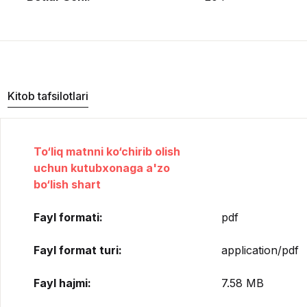
Kitob tafsilotlari
To‘liq matnni ko‘chirib olish
uchun kutubxonaga a'zo
bo‘lish shart
Fayl formati:
pdf
Fayl format turi:
application/pdf
Fayl hajmi:
7.58 MB