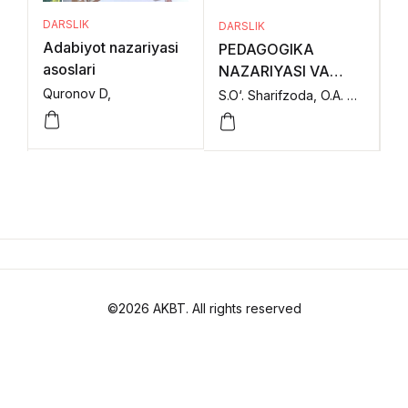
DARSLIK
DARSLIK
DA
Adabiyot nazariyasi
PEDAGOGIKA
P
asoslari
NAZARIYASI VA
N
TARIXI (I-qism)
TA
Quronov D,
S.O‘. Sharifzoda, O.A. Otajonov, N.R. Kutlimurotova, A.A. Matmurotov, A.D. Raximova.,
©2026 AKBT. All rights reserved