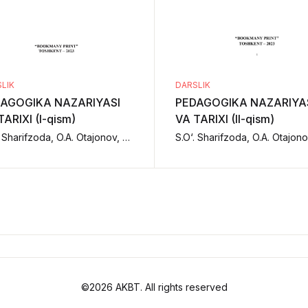
LIK
DARSLIK
AGOGIKA NAZARIYASI
PEDAGOGIKA NAZARIYA
TARIXI (I-qism)
VA TARIXI (II-qism)
S.O‘. Sharifzoda, O.A. Otajonov, N.R. Kutlimurotova, A.A. Matmurotov, A.D. Raximova.,
©2026 AKBT. All rights reserved