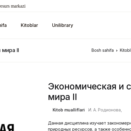
esurs markazi
ifa
Kitoblar
Unilibrary
мира II
Bosh sahifa
Kitobl
Экономическая и с
мира II
Kitob mualliflari
И. А. Родионова,
Данная дисциплина изучает закономерн
природных ресурсов, а также особенн