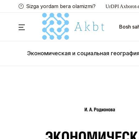
Sizga yordam bera olamizmi?
UrDPI Axborot-r
Bosh sah
Экономическая и социальная география 