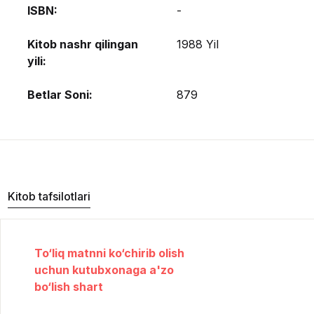
ISBN:
-
Kitob nashr qilingan
1988 Yil
yili:
Betlar Soni:
879
Kitob tafsilotlari
To‘liq matnni ko‘chirib olish
uchun kutubxonaga a'zo
bo‘lish shart