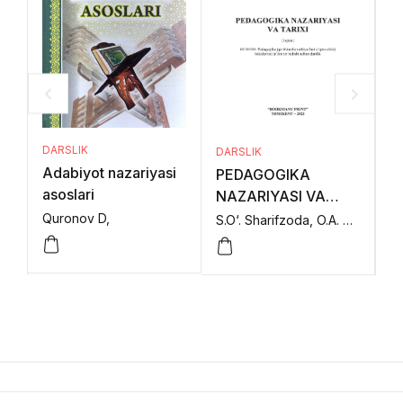
DARSLIK
DARSLIK
DA
Adabiyot nazariyasi
PEDAGOGIKA
P
asoslari
NAZARIYASI VA
N
TARIXI (I-qism)
TA
Quronov D,
S.O‘. Sharifzoda, O.A. Otajonov, N.R. Kutlimurotova, A.A. Matmurotov, A.D. Raximova.,