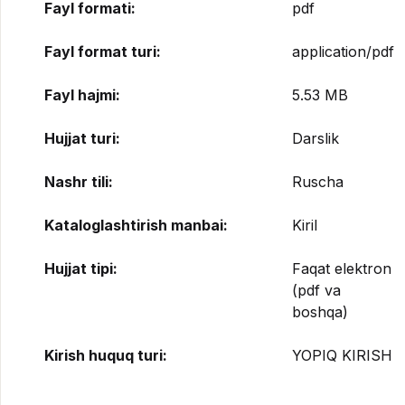
Fayl formati:
pdf
Fayl format turi:
application/pdf
Fayl hajmi:
5.53 MB
Hujjat turi:
Darslik
Nashr tili:
Ruscha
Kataloglashtirish manbai:
Kiril
Hujjat tipi:
Faqat elektron
(pdf va
boshqa)
Kirish huquq turi:
YOPIQ KIRISH