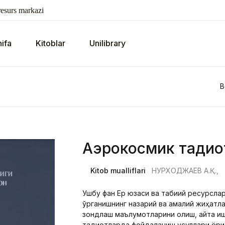
esurs markazi
ifa
Kitoblar
Unilibrary
B
Аэрокосмик тадқиқ
Kitob mualliflari
НУРХОДЖАЕВ А.Қ.,
Ушбу фан Ер юзаси ва табиий ресурсла
ўрганишнинг назарий ва амалий жиҳатл
зондлаш маълумотларини олиш, қайта иш
тадқиқотларда фойдаланиш усуллари ёр