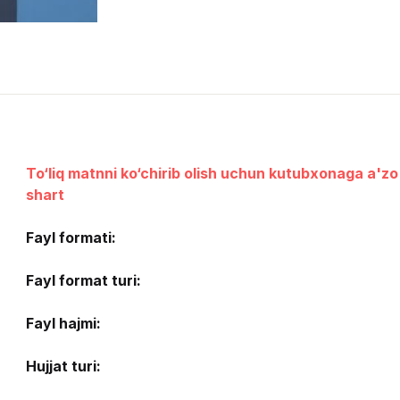
To‘liq matnni ko‘chirib olish uchun kutubxonaga a'zo 
shart
Fayl formati:
Fayl format turi:
Fayl hajmi:
Hujjat turi: