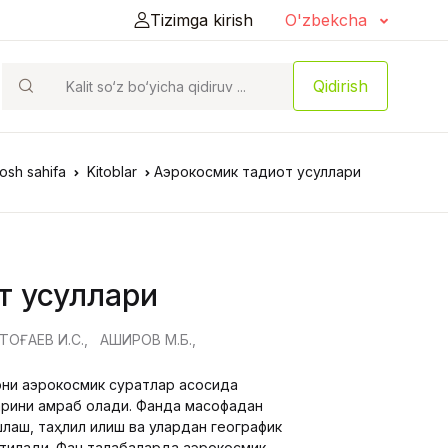
Tizimga kirish
O'zbekcha
Qidirish
osh sahifa
Kitoblar
Аэрокосмик тадқиқот усуллари
от усуллари
ТОҒАЕВ И.С.,
АШИРОВ М.Б.,
рни аэрокосмик суратлар асосида
арини қамраб олади. Фанда масофадан
лаш, таҳлил қилиш ва улардан географик
итилади. Фан талабаларда аэрокосмик