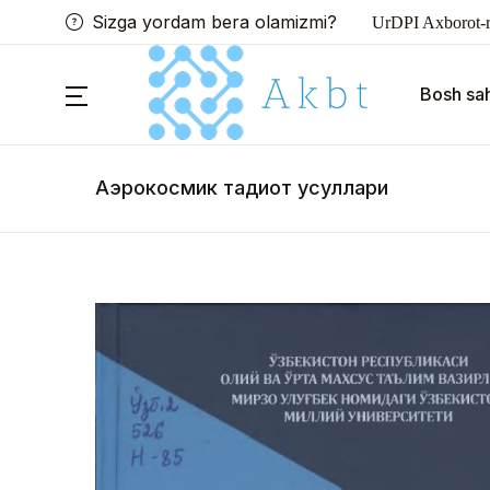
Sizga yordam bera olamizmi?
UrDPI Axborot-r
Bosh sah
Аэрокосмик тадқиқот усуллари