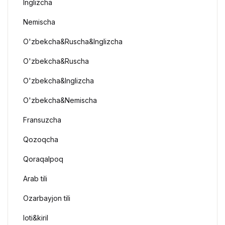
Inglizcha
Nemischa
O'zbekcha&Ruscha&Inglizcha
O'zbekcha&Ruscha
O'zbekcha&Inglizcha
O'zbekcha&Nemischa
Fransuzcha
Qozoqcha
Qoraqalpoq
Arab tili
Ozarbayjon tili
loti&kiril