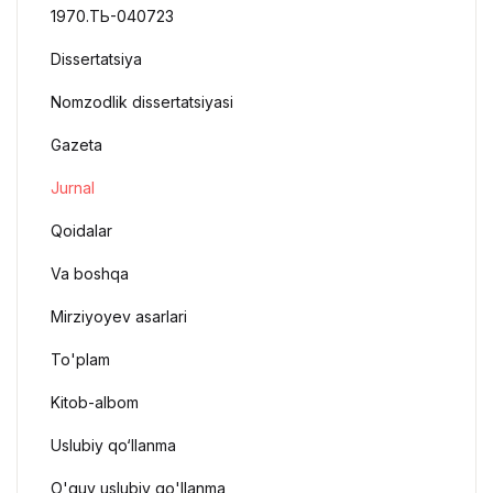
1970.ТЬ-040723
Dissertatsiya
Nomzodlik dissertatsiyasi
Gazeta
Jurnal
Qoidalar
Va boshqa
Mirziyoyev asarlari
To'plam
Kitob-albom
Uslubiy qo‘llanma
O'quv uslubiy qo'llanma