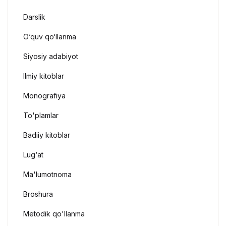
Darslik
O‘quv qo‘llanma
Siyosiy adabiyot
Ilmiy kitoblar
Monografiya
To'plamlar
Badiiy kitoblar
Lug‘at
Ma'lumotnoma
Broshura
Metodik qo'llanma