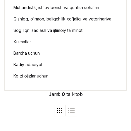
Muhandislik, ishlov berish va qurilish sohalari
Qishloq, o'rmon, baliqchilik xo'jaligi va veterinariya
Sog'liqni saqlash va ijtimoiy ta`minot
Xizmatlar
Barcha uchun
Badiy adabiyot
Ko'zi ojizlar uchun
Jami:
0
ta kitob