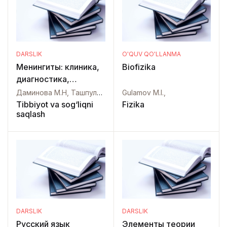
DARSLIK
O'QUV QO'LLANMA
Менингиты: клиника,
Biofizika
диагностика,
современные
Даминова М.Н, Ташпулатова Ф.К., Бекембаева Г.С.,
Gulamov M.I.,
подходы к лечению
Tibbiyot va sog‘liqni
Fizika
saqlash
DARSLIK
DARSLIK
Русский язык
Элементы теории