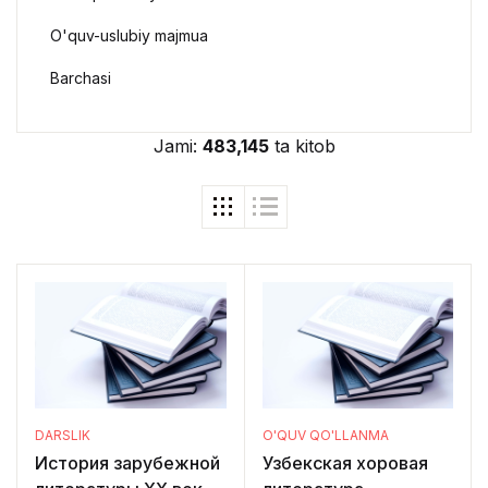
O'quv-uslubiy majmua
Barchasi
Jami:
483,145
ta kitob
DARSLIK
O'QUV QO'LLANMA
История зарубежной
Узбекская хоровая