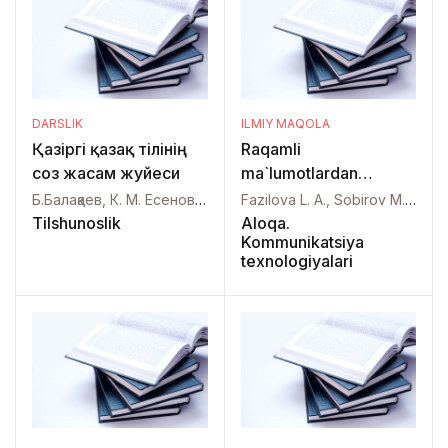
DARSLIK
ILMIY MAQOLA
Қазiргi қазақ тiлiнiң
Raqamli
соз жасам жуйеси
ma`lumotlardan
foydalanish madaniyati
Б.Балақаев, К. М. Есенов, Е.Н. Жанпейісов, Н.О.Оралбаева,
Fazilova L. A., Sobirov M. A., Kurbanova I. Sh.,
va yoshlar ongini
Tilshunoslik
Aloqa.
Kommunikatsiya
hurujlardan himoyalash
texnologiyalari
omillari