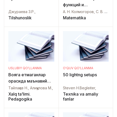
функций и
функционального
Джураева З.Р.,
А. Н. Колмогоров, С. В. Фомин,
анализа
Tilshunoslik
Matematika
USLUBIY QO'LLANMA
O'QUV QO'LLANMA
Вояга етмаганлар
50 lightng setups
орасида маънавий
таҳдидларни олдини
Тайлақов Н., Алиқулова М.,
Steven H.Begleiter,
олишнинг ижтимоий-
Xalq ta’limi.
Texnika va amaliy
Pedagogika
fanlar
педагогик
технологиялари