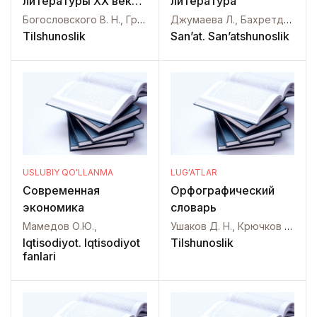
литературы ХХ века
литература
1917-1945
Богословского В. Н., Гражданской З. Т.,
Джумаева Л., Бахретдинова Н.,
Tilshunoslik
San’at. San’atshunoslik
USLUBIY QO'LLANMA
LUG'ATLAR
Современная
Орфографический
экономика
словарь
Мамедов О.Ю.,
Ушаков Д. Н., Крючков С. Е.,
Iqtisodiyot. Iqtisodiyot
Tilshunoslik
fanlari