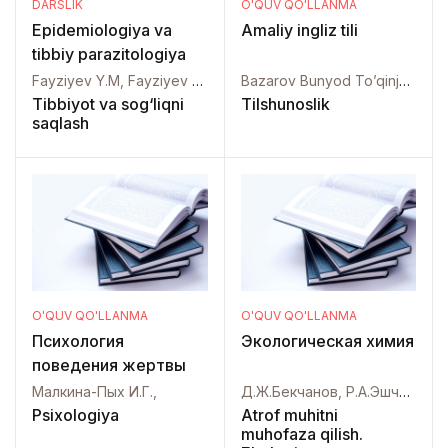
DARSLIK
O'QUV QO'LLANMA
Epidemiologiya va
Amaliy ingliz tili
tibbiy parazitologiya
Fayziyev Y.M, Fayziyev X.A,
Bazarov Bunyod To’qinjonovich,
Tibbiyot va sog‘liqni
Tilshunoslik
saqlash
O'QUV QO'LLANMA
O'QUV QO'LLANMA
Психология
Экологическая химия
поведения жертвы
Малкина-Пых И.Г.,
Д.Ж.Бекчанов, Р.А.Эшчанов, Т.Х.Рахимов, Ш.Б.Хасанов,
Psixologiya
Atrof muhitni
muhofaza qilish.