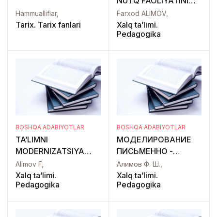
NUTQ FAOLIYATINI
RIVOJLANTIRISHDA
Hammualliflar,
Farxod ALIMOV,
RAQAMLI
Tarix. Tarix fanlari
Xalq ta’limi.
Pedagogika
PSIXOLOGIYANING
AXAMIYATI
BOSHQA ADABIYOTLAR
BOSHQA ADABIYOTLAR
TA’LIMNI
МОДЕЛИРОВАНИЕ
MODERNIZATSIYA
ПИСЬМЕННО -
QILISHDA
РЕЧЕВОГО
Alimov F,
Алимов Ф. Ш.,
TALABALARNING
ПРОЦЕССА У
Xalq ta’limi.
Xalq ta’limi.
Pedagogika
Pedagogika
KASBIY YOZMA NUTQ
СТУДЕНТОВ
KOMPETENSIYASINI
НЕЯЗЫКОВОГО
RIVOJLANTIRISHNING
ПРОФИЛЯ НА