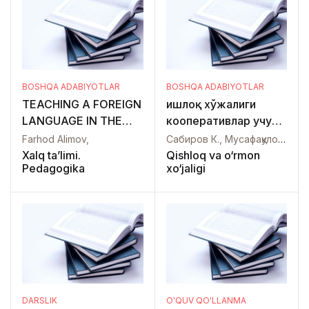
AHAMIYATI
АНГЛИЙСКОМ ЯЗЫКЕ
BOSHQA ADABIYOTLAR
BOSHQA ADABIYOTLAR
TEACHING A FOREIGN
Қишлоқ хўжалиги
LANGUAGE IN THE
кооперативлар учун
CONDITIONS OF
амалий қўлланма
Farhod Alimov,
Сабиров К., Мусафақулов З.,
DIGITALIZATION
Xalq ta’limi.
Qishloq va o‘rmon
Pedagogika
xo‘jaligi
DARSLIK
O'QUV QO'LLANMA