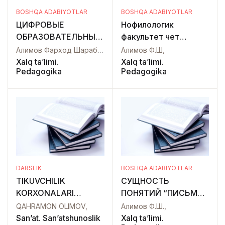
BOSHQA ADABIYOTLAR
BOSHQA ADABIYOTLAR
ЦИФРОВЫЕ
Нофилологик
ОБРАЗОВАТЕЛЬНЫЕ
факультет чет
ТЕХНОЛОГИИ В
ўқитувчиларининг
Алимов Фарход Шарабиддинович,
Алимов Ф.Ш,
ОБУЧЕНИИ
лингвомаданий
Xalq ta’limi.
Xalq ta’limi.
Pedagogika
Pedagogika
ИНОСТРАННОГО
компетенциясини
ЯЗЫКА КАК
шакллантириш
ИННОВАЦИОННОЕ
масалалари
НАПРАВЛЕНИЕ.
DARSLIK
BOSHQA ADABIYOTLAR
TIKUVCHILIK
СУЩНОСТЬ
KORXONALARI
ПОНЯТИЙ “ПИСЬМО”
JIHOZLARI VA
И ПИСМЕННОЙ РЕЧИ
QAHRAMON OLIMOV,
Алимов Ф.Ш.,
USKUNALARI
В УСЛОВИЯХ
San’at. San’atshunoslik
Xalq ta’limi.