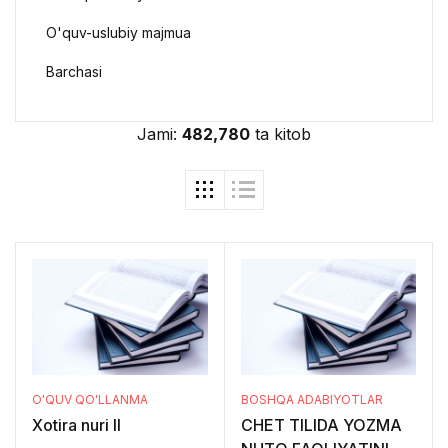
O'quv-uslubiy majmua
Barchasi
Jami:
482,780
ta kitob
O'QUV QO'LLANMA
BOSHQA ADABIYOTLAR
Xotira nuri II
CHET TILIDA YOZMA