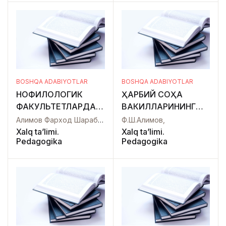
BOSHQA ADABIYOTLAR
BOSHQA ADABIYOTLAR
НОФИЛОЛОГИК
ҲАРБИЙ СОҲА
ФАКУЛЬТЕТЛАРДА
ВАКИЛЛАРИНИНГ
ЧЕТ ТИЛИНИ
ИНГЛИЗ ТИЛИДАГИ
Алимов Фарход Шарабидинович,
Ф.Ш.Алимов,
ЎҚИТИШДА РАҚАМЛИ
ЁЗМА НУТҚИНИ
Xalq ta’limi.
Xalq ta’limi.
Pedagogika
Pedagogika
ТАЪЛИМ
ЎСТИРИШНИНГ
ТЕХНОЛОГИЯЛАРНИНГ
МАҚСАД ВА
ЎРНИ
ВАЗИФАЛАРИ