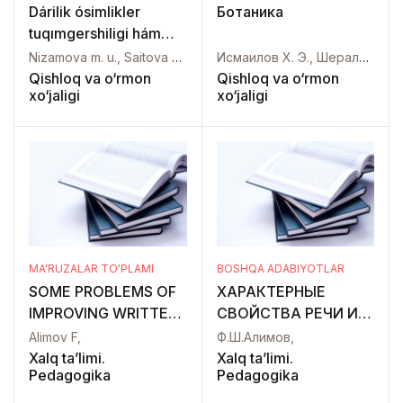
Dárilik ósimlikler
Ботаника
tuqımgershiligi hám
nálshiligi
Nizamova m. u., Saitova a/ k/,
Исмаилов Х. Э., Шералиев А. Ш.,
Qishloq va o‘rmon
Qishloq va o‘rmon
xo‘jaligi
xo‘jaligi
MA'RUZALAR TO'PLAMI
BOSHQA ADABIYOTLAR
SOME PROBLEMS OF
ХАРАКТЕРНЫЕ
IMPROVING WRITTEN
СВОЙСТВА РЕЧИ И
SPEECH SKILLS IN
ЯЗЫКА ПРИ
Alimov F,
Ф.Ш.Алимов,
CONDITIONS OF
ФОРМИРОВАНИЕ
Xalq ta’limi.
Xalq ta’limi.
Pedagogika
Pedagogika
DIGITALIZATION
ПИСЬМА