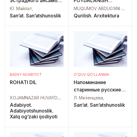
эстрадного ансамбля
FOYDALANISH
выпуск2 Ю. Майлат
EKOLOGIYASI
Ю. Майлат,
MUQUMOV ABDUG’ANI MURATOVICH,
Не говори (Свинг)
San’at. San’atshunoslik
Qurilish. Arxitektura
З.Тот Гды ты (Свинг)
Е. Хорват Сердце
Грустит (Слоу)
З.Тамаши Мост
Воспоминаний (Слоу)
Ю. Майлат Мое
Желание (Меделнный
фокстрот)
BADIIY ADABIYOT
O'QUV QO'LLANMA
ROHATI DIL
Напоминание
старинные русские
романсы
XOJAMNAZAR HUVAYDO, Aliyeva S.,
Л. Мезенцева,
Adabiyot.
San’at. San’atshunoslik
Adabiyotshunoslik.
Xalq og‘zaki ijodiyoti