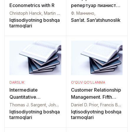
Econometrics with R
репертуар пианиста
Третья соната для
Christoph Hanck, Martin Arnold, Alexander Gerber, Martin Schmelzer,
Ф. Маннино,
фортепиано
Iqtisodiyotning boshqa
San’at. San’atshunoslik
tarmoqlari
DARSLIK
O'QUV QO'LLANMA
Intermediate
Сustomer Relationship
Quantitative
Management. Fifth
Economics with Python
Edition
Thomas J. Sargent, John Strachurski,
Daniel D. Prior, Francis Buttle, Stan Maklan,
Iqtisodiyotning boshqa
Iqtisodiyotning boshqa
tarmoqlari
tarmoqlari