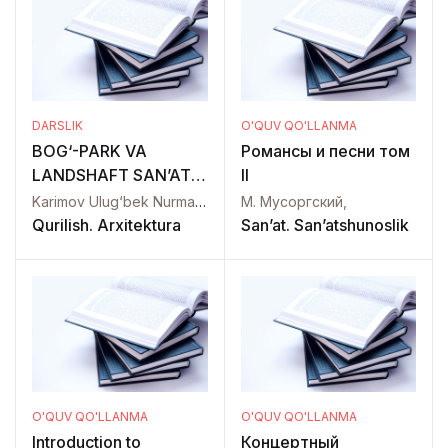
DARSLIK
O'QUV QO'LLANMA
BOG‘-PARK VA
Романсы и песни том
LANDSHAFT SAN’ATI
II
TARIXI
Karimov Ulug‘bek Nurmamatovich Mustayev Bahrom Bahodirovich,
М. Мусоргский,
Qurilish. Arxitektura
San’at. San’atshunoslik
O'QUV QO'LLANMA
O'QUV QO'LLANMA
Introduction to
Концертный