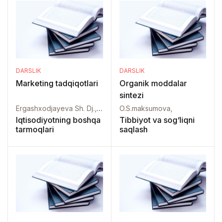
DARSLIK
DARSLIK
Marketing tadqiqotlari
Organik moddalar
sintezi
Ergashxodjayeva Sh. Dj., Abduxalilova L. T.,
O.S.maksumova,
Iqtisodiyotning boshqa
Tibbiyot va sog‘liqni
tarmoqlari
saqlash