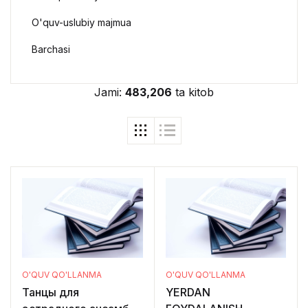
O'quv-uslubiy majmua
Barchasi
Jami:
483,206
ta kitob
O'QUV QO'LLANMA
O'QUV QO'LLANMA
Танцы для
YERDAN