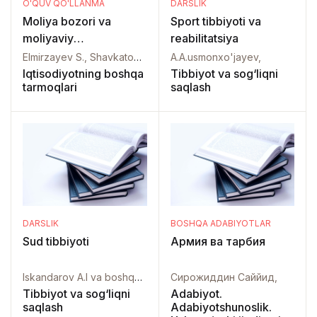
O'QUV QO'LLANMA
DARSLIK
Moliya bozori va
Sport tibbiyoti va
moliyaviy
reabilitatsiya
texnologiyalar
Elmirzayev S., Shavkatov N. , Sherqo'ziyeva N., Karimov A., Abdirahimova D., Omonov S.,
A.A.usmonxo'jayev,
Iqtisodiyotning boshqa
Tibbiyot va sog‘liqni
tarmoqlari
saqlash
DARSLIK
BOSHQA ADABIYOTLAR
Sud tibbiyoti
Армия ва тарбия
Iskandarov A.I va boshqalar,
Сирожиддин Саййид,
Tibbiyot va sog‘liqni
Adabiyot.
saqlash
Adabiyotshunoslik.