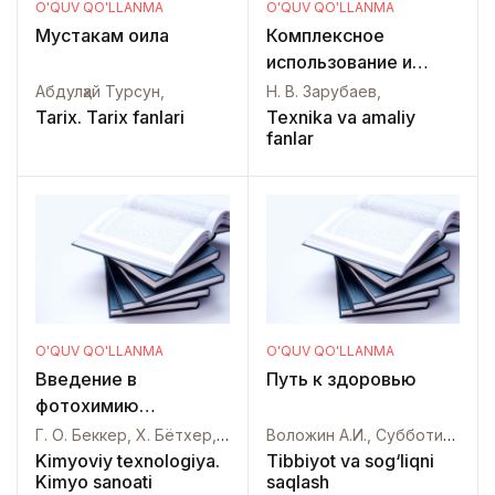
O'QUV QO'LLANMA
O'QUV QO'LLANMA
Мустаҳкам оила
Комплексное
использование и
охрана водных
Абдулҳай Турсун,
Н. В. Зарубаев,
ресурсов
Tarix. Tarix fanlari
Texnika va amaliy
fanlar
O'QUV QO'LLANMA
O'QUV QO'LLANMA
Введение в
Путь к здоровью
фотохимию
органических
Г. О. Беккер, X. Бётхер, Ф. Дитц, А. В. Ельцов, В. М. Гребенкина, А. Ханчман, Г. Гауфе, Г. Рёвер, К. Шиллер, О. П. Студзинский, Ф. Томас, X. И. Тимпе,
Воложин А.И., Субботин Ю.К., Чикин С.Я.,
соединений
Kimyoviy texnologiya.
Tibbiyot va sog‘liqni
Kimyo sanoati
saqlash