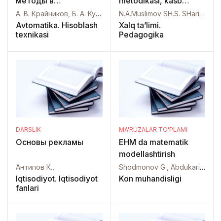
методы в
metodikasi, kasb
вычислительной
tanlashga yo`llash
А. В. Крайников, Б. А. Курдиков, А. Н. Лебедев,
N.A.Muslimov SH.S. SHaripov O.A.Qo`ysinov,
технике
Avtomatika. Hisoblash
Xalq ta’limi.
texnikasi
Pedagogika
DARSLIK
MA'RUZALAR TO'PLAMI
Основы рекламы
EHM da matematik
modellashtirish
Антипов К.,
Shodmonov G., Abdukarimov F., Fayziyev A.,
Iqtisodiyot. Iqtisodiyot
Kon muhandisligi
fanlari