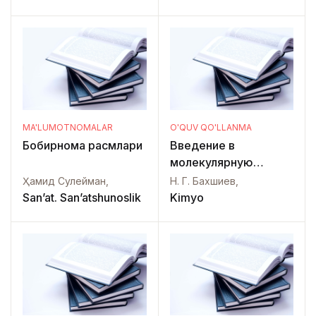
MA'LUMOTNOMALAR
O'QUV QO'LLANMA
Бобирнома расмлари
Введение в
молекулярную
спектроскопию
Ҳамид Сулейман,
Н. Г. Бахшиев,
San’at. San’atshunoslik
Kimyo