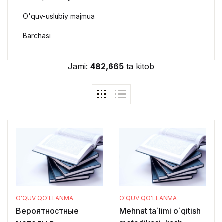
O'quv-uslubiy majmua
Barchasi
Jami:
482,665
ta kitob
O'QUV QO'LLANMA
O'QUV QO'LLANMA
Вероятностные
Mehnat ta`limi o`qitish