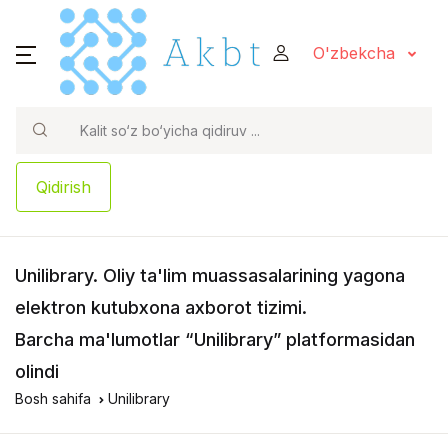
O'zbekcha
Qidirish
Unilibrary
. Oliy ta'lim muassasalarining yagona
elektron kutubxona axborot tizimi.
Barcha ma'lumotlar “Unilibrary” platformasidan
olindi
Bosh sahifa
Unilibrary