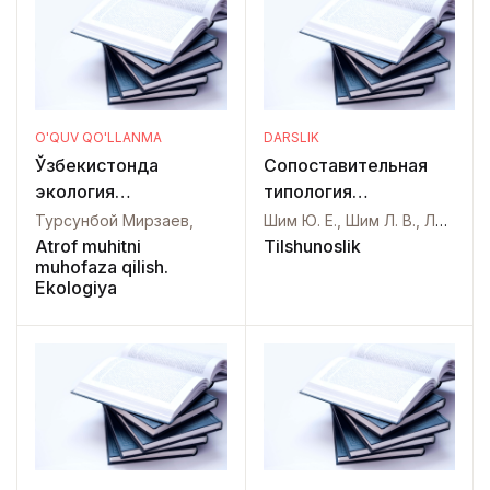
O'QUV QO'LLANMA
DARSLIK
Ўзбекистонда
Сопоставительная
экология
типология
муаммолари ва
корейского и
Турсунбой Мирзаев,
Шим Ю. Е., Шим Л. В., Львова И. С., Нам В. В.,
прокурорлик
русского языков
Atrof muhitni
Tilshunoslik
muhofaza qilish.
назорати
(фонетика)
Ekologiya