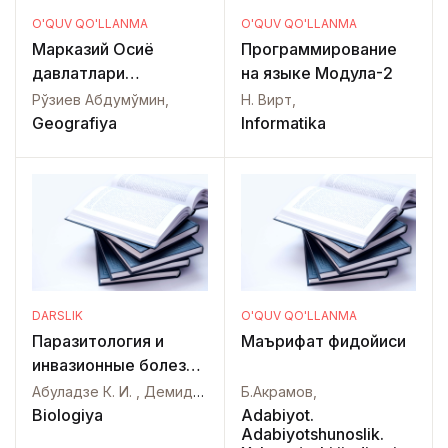
O'QUV QO'LLANMA
O'QUV QO'LLANMA
Марказий Осиё
Программирование
давлатлари
на языке Модула-2
иқтисодий ва
Рўзиев Абдумўмин,
Н. Вирт,
ижтимоий
Geografiya
Informatika
географияси
DARSLIK
O'QUV QO'LLANMA
Паразитология и
Маърифат фидойиси
инвазионные болезни
сельскохозяйственных
Абуладзе К. И. , Демидов Н. В. , Непоклонов А. А. , Никольский С. Н. , Павлова Н. В. , Степанов А. В.,
Б.Акрамов,
животных
Biologiya
Adabiyot.
Adabiyotshunoslik.