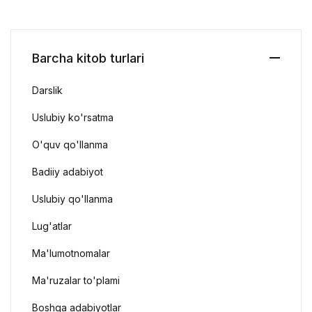
Barcha kitob turlari
Darslik
Uslubiy ko'rsatma
O'quv qo'llanma
Badiiy adabiyot
Uslubiy qo'llanma
Lug'atlar
Ma'lumotnomalar
Ma'ruzalar to'plami
Boshqa adabiyotlar