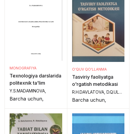
интерактивных
педагогических
методов и
технологий "
MONOGRAFIYA
O‘QUV QO‘LLANMA
Texnologiya darslarida
Tasviriy faoliyatga
politexnik ta'lim
o'rgatish metodikasi
Y.S.MADAMINOVA,
R.H.DAVLATOVA, D.Q.ULUG'BERDIYEVA,
Barcha uchun,
Barcha uchun,