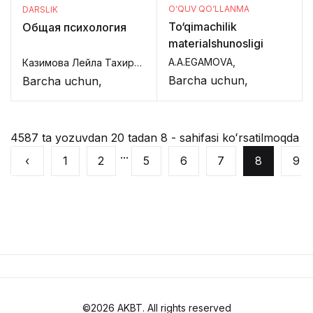
O‘QUV QO‘LLANMA
DARSLIK
To‘qimachilik
Общая психология
materialshunosligi
A.A.EGAMOVA,
Казимова Лейла Тахировна,
Barcha uchun,
Barcha uchun,
4587 ta yozuvdan 20 tadan 8 - sahifasi koʻrsatilmoqda
...
‹
1
2
5
6
7
8
9
©2026 AKBT. All rights reserved