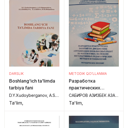
DARSLIK
METODIK QO'LLANMA
Boshlang'ich ta'limda
Разработка
tarbiya fani
практических
занятий по дициплине
D.Y.Xudoyberganov, A.S.Otamuradova, S.I.Abdullayeva, A.A.Sabirov, D.Sh.Bekmetova,
САБИРОВ АЗИЗБЕК АЗАДОВИЧ , ПАРАХАТОВА АСЕЛЬ СЕРИКОВНА,
"организация
Ta'lim,
Ta'lim,
внеклассных работ
по математике " на
основе