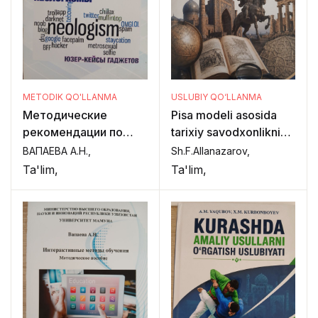
METODIK QO'LLANMA
USLUBIY QO‘LLANMA
Методические
Pisa modeli asosida
рекомендации по
tarixiy savodxonlikni
изучению
baholash
ВАПАЕВА А.Н.,
Sh.F.Allanazarov,
неологизмов в вузе
Ta'lim,
Ta'lim,