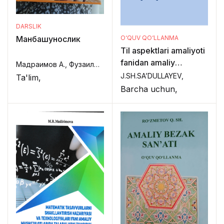
DARSLIK
O‘QUV QO‘LLANMA
Манбашунослик
Til aspektlari amaliyoti
fanidan amaliy
Мадраимов А., Фузаилова Г.,
mashg‘ulotlarni tashkil
J.SH.SA’DULLAYEV,
Ta'lim,
etish
Barcha uchun,