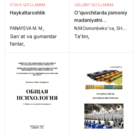
O‘QUV QO‘LLANMA
USLUBIY QO‘LLANMA
Haykaltaroshlik
O'quvchilarda jismoniy
madaniyatni
rivojlantirishning
PANAYEVA M. M.,
N.M.Osmonbeko'va, SH.X.Raxmanov.,
nazariy va uslubiy
San`at va gumanitar
Ta'lim,
asoslari bo'yicha
fanlar,
USLUBIY QO"LLANMA