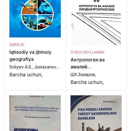
DARSLIK
Iqtisodiy va ijtimoiy
O‘QUV QO‘LLANMA
geografiya
Антропоген ва
амалий
Soliyev A.S., Jumaxanov Sh.Z., Toshpo‘latov A.M.,
ландшафтшунослик
Barcha uchun,
ШХ.Зокиров,
Barcha uchun,