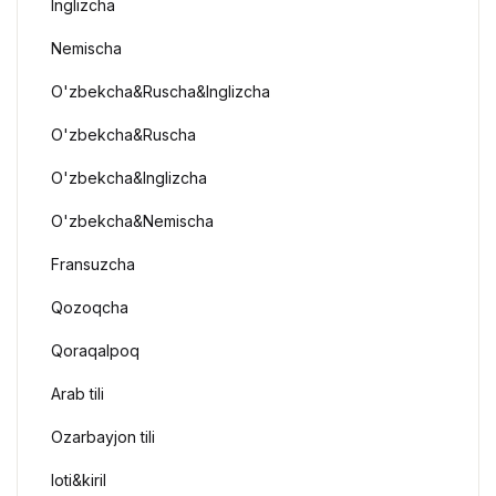
Inglizcha
Nemischa
O'zbekcha&Ruscha&Inglizcha
O'zbekcha&Ruscha
O'zbekcha&Inglizcha
O'zbekcha&Nemischa
Fransuzcha
Qozoqcha
Qoraqalpoq
Arab tili
Ozarbayjon tili
loti&kiril