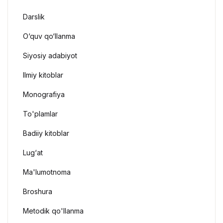
Darslik
O‘quv qo‘llanma
Siyosiy adabiyot
Ilmiy kitoblar
Monografiya
To'plamlar
Badiiy kitoblar
Lug‘at
Ma'lumotnoma
Broshura
Metodik qo'llanma