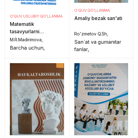
O‘QUV QO‘LLANMA
O'QUV USLUBIY QO'LLANMA
Amaliy bezak san'ati
Matematik
tasavyurlarni
Ro'zmetov Q.Sh,
shakllantirish
M.R.Madirimova,
San`at va gumanitar
nazariyasi va
Barcha uchun,
fanlar,
texnologiyalari fani
amaliy
mashg'ulотlаrida
talabalarni tanqidiy
fikrlashga o'rgatish
metodikasi