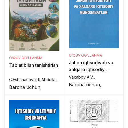
O‘QUV QO‘LLANMA
O‘QUV QO‘LLANMA
Jahon iqtisodiyoti va
Tabiat bilan tanishtirish
xalqaro iqtisodiy
munosabatlar
Vaxabov A.V.,
G.Eshchanova, R.Abdullayeva,
Barcha uchun,
Barcha uchun,