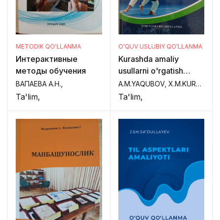
METODIK QO'LLANMA
O'QUV USLUBIY QO'LLANMA
Интерактивные
Kurashda amaliy
методы обучения
usullarni o'rgatish
uslubiyati
ВАПАЕВА А.Н.,
A.M.YAQUBOV, X.M.KURBONBOYEV,
Ta'lim,
Ta'lim,