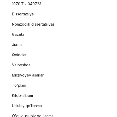
1970.ТЬ-040723
Dissertatsiya
Nomzodlik dissertatsiyasi
Gazeta
Jurnal
Qoidalar
Va boshqa
Mirziyoyev asarlari
To'plam
Kitob-albom
Uslubiy qo‘llanma
O'quv uslubiy qo'llanma